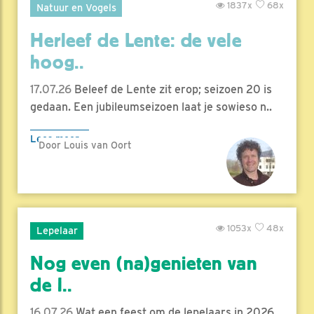
1837x
68x
Natuur en Vogels
Herleef de Lente: de vele
hoog..
17.07.26
Beleef de Lente zit erop; seizoen 20 is
gedaan. Een jubileumseizoen laat je sowieso n..
Lees meer
Door Louis van Oort
1053x
48x
Lepelaar
Nog even (na)genieten van
de l..
16.07.26
Wat een feest om de lepelaars in 2026