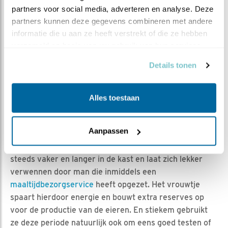
holenbroeders juist handiger is om witte eieren te
partners voor social media, adverteren en analyse. Deze 
hebben, want dan kunnen ze ze zelf ook beter zien
partners kunnen deze gegevens combineren met andere 
liggen in het donker (en wordt de kans op per ongeluk
informatie die u aan ze heeft verstrekt of die ze hebben 
beschadigen weer kleiner).
verzameld op basis van uw gebruik van hun services.
Details tonen
DE EIERWEKKER LOOPT
INMIDDELS
Alles toestaan
We zien dat het gedrag van zowel man als vrouw
Aanpassen
inmiddels echt veranderd zijn en dat alles wijst op
voorbereiding voor de broedfase. Het vrouwtje blijft
steeds vaker en langer in de kast en laat zich lekker
verwennen door man die inmiddels een
maaltijdbezorgservice
heeft opgezet. Het vrouwtje
spaart hierdoor energie en bouwt extra reserves op
voor de productie van de eieren. En stiekem gebruikt
ze deze periode natuurlijk ook om eens goed testen of