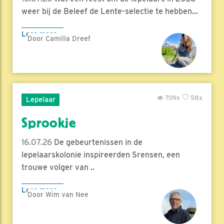
weer bij de Beleef de Lente-selectie te hebben...
Lees meer
Door Camilla Dreef
709x
58x
Lepelaar
Sprookje
16.07.26
De gebeurtenissen in de
lepelaarskolonie inspireerden Srensen, een
trouwe volger van ..
Lees meer
Door Wim van Nee