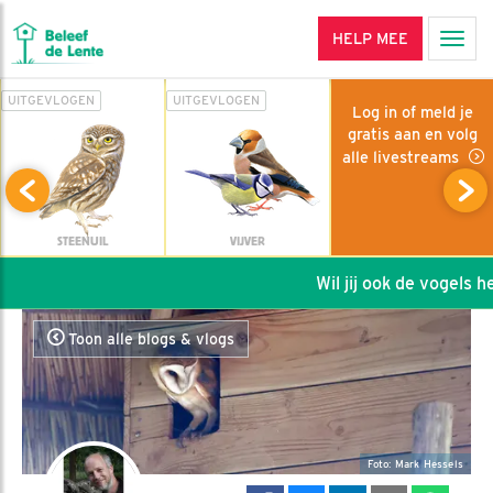
HELP MEE
Men
UITGEVLOGEN
UITGEVLOGEN
Log in of meld je
gratis aan en volg
alle livestreams
STEENUIL
VIJVER
Wil jij ook de vogels help
Toon alle blogs & vlogs
Foto: Mark Hessels