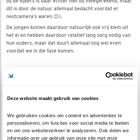
bij de kijkers is daar echter niet bij meegerekend, maar
dit is door de natuur allemaal bedacht voordat er
nestcamera’s waren 😉).
De jongen komen daardoor natuurlijk ook vrij klein uit
het ei en hebben daardoor relatief lang zorg nodig van
hun ouders, maar dat duurt allemaal nog wel even
voordat we in die fase komen.
RAL 9010 ?
Eieren komen in de meest fantastische kleuren en
patronen voor. Soms voor camouflage, soms om zo
Deze website maakt gebruik van cookies
weinig mogelijk warmte op te nemen, etc., maar de
eieren van de kerkuil zijn gewoon saai gebroken wit. Als
We gebruiken cookies om content en advertenties te 
je eieren altijd in een hol liggen heeft camouflage
personaliseren, om functies voor social media te bieden 
natuurlijk niet zoveel nut, dus zonde van al die
en om ons websiteverkeer te analyseren. Ook delen we 
kleurstoffen en er is ook een theorie dat het voor
informatie over uw gebruik van onze site met onze 