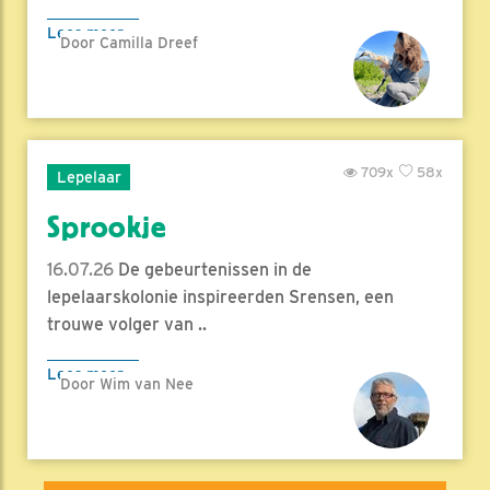
Lees meer
Door Camilla Dreef
709x
58x
Lepelaar
Sprookje
16.07.26
De gebeurtenissen in de
lepelaarskolonie inspireerden Srensen, een
trouwe volger van ..
Lees meer
Door Wim van Nee