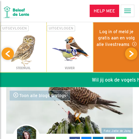
HELP MEE
Men
UITGEVLOGEN
UITGEVLOGEN
Log in of meld je
gratis aan en volg
alle livestreams
STEENUIL
VIJVER
Wil jij ook de vogels he
Toon alle blogs & vlogs
Foto: Jelle de Jong