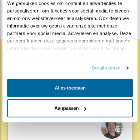
We gebruiken cookies om content en advertenties te 
personaliseren, om functies voor social media te bieden 
DEEL DIT BERICHT
en om ons websiteverkeer te analyseren. Ook delen we 
informatie over uw gebruik van onze site met onze 
partners voor social media, adverteren en analyse. Deze 
partners kunnen deze gegevens combineren met andere 
informatie die u aan ze heeft verstrekt of die ze hebben 
verzameld op basis van uw gebruik van hun services.
1868x
68x
Natuur en Vogels
Details tonen
Herleef de Lente: de vele
hoog..
Alles toestaan
17.07.26
Beleef de Lente zit erop; seizoen 20 is
gedaan. Een jubileumseizoen laat je sowieso n..
Aanpassen
Lees meer
Door Louis van Oort