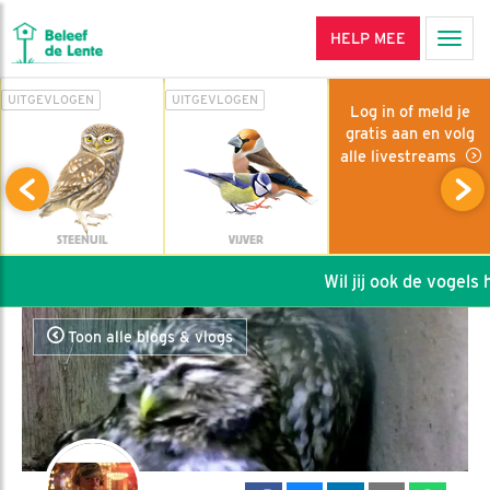
HELP MEE
Men
UITGEVLOGEN
UITGEVLOGEN
Log in of meld je
gratis aan en volg
alle livestreams
STEENUIL
VIJVER
Wil jij ook de vogels h
Toon alle blogs & vlogs