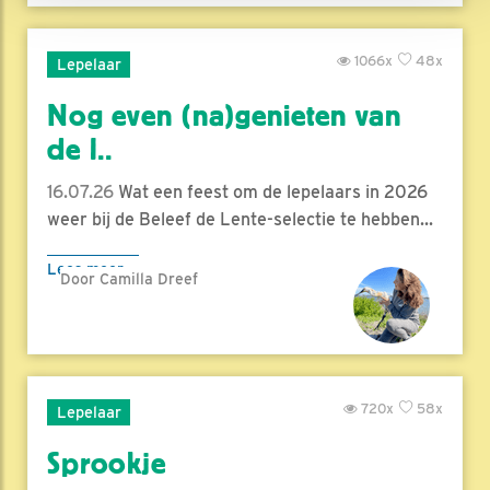
1066x
48x
Lepelaar
Nog even (na)genieten van
de l..
16.07.26
Wat een feest om de lepelaars in 2026
weer bij de Beleef de Lente-selectie te hebben...
Lees meer
Door Camilla Dreef
720x
58x
Lepelaar
Sprookje