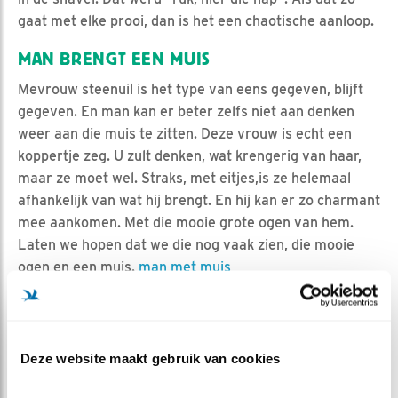
gaat met elke prooi, dan is het een chaotische aanloop.
MAN BRENGT EEN MUIS
Mevrouw steenuil is het type van eens gegeven, blijft
gegeven. En man kan er beter zelfs niet aan denken
weer aan die muis te zitten. Deze vrouw is echt een
koppertje zeg. U zult denken, wat krengerig van haar,
maar ze moet wel. Straks, met eitjes,is ze helemaal
afhankelijk van wat hij brengt. En hij kan er zo charmant
mee aankomen. Met die mooie grote ogen van hem.
Laten we hopen dat we die nog vaak zien, die mooie
ogen en een muis.
man met muis
MEER OVER
Vind ik leuk
Bewaar deze blog
Deze website maakt gebruik van cookies
Steenuil
Alle Beleef de
Lente blogs