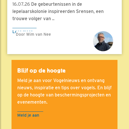
16.07.26
De gebeurtenissen in de
lepelaarskolonie inspireerden Srensen, een
trouwe volger van ..
Lees meer
Door Wim van Nee
Blijf op de hoogte
Meld je aan voor Vogelnieuws en ontvang
nieuws, inspiratie en tips over vogels. En blijf
op de hoogte van beschermingsprojecten en
evenementen.
Meld je aan