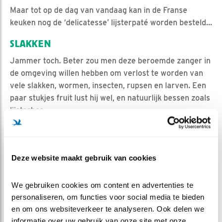
Maar tot op de dag van vandaag kan in de Franse
keuken nog de ‘delicatesse’ lijsterpaté worden besteld…
SLAKKEN
Jammer toch. Beter zou men deze beroemde zanger in
de omgeving willen hebben om verlost te worden van
vele slakken, wormen, insecten, rupsen en larven. Een
paar stukjes fruit lust hij wel, en natuurlijk bessen zoals
lijsterbes.
En maretak, “mistletoe” in het Engels, vandaar aldaar
zijn naam Mistle trush.
Leuk om te weten toch!
Deze website maakt gebruik van cookies
We gebruiken cookies om content en advertenties te 
personaliseren, om functies voor social media te bieden 
en om ons websiteverkeer te analyseren. Ook delen we 
informatie over uw gebruik van onze site met onze 