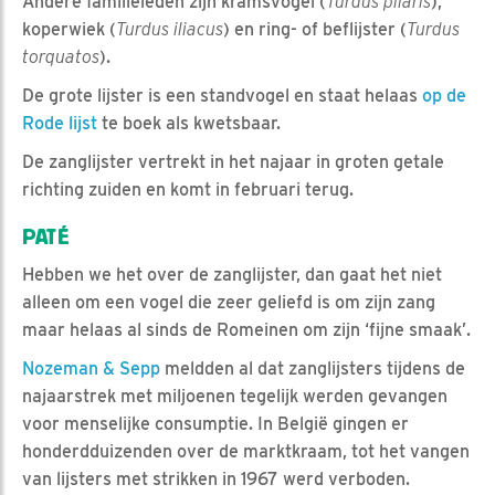
Andere familieleden zijn kramsvogel (
Turdus pilaris
),
koperwiek (
Turdus iliacus
) en ring- of beflijster (
Turdus
torquatos
).
De grote lijster is een standvogel en staat helaas
op de
Rode lijst
te boek als kwetsbaar.
De zanglijster vertrekt in het najaar in groten getale
richting zuiden en komt in februari terug.
PATÉ
Hebben we het over de zanglijster, dan gaat het niet
alleen om een vogel die zeer geliefd is om zijn zang
maar helaas al sinds de Romeinen om zijn ‘fijne smaak’.
Nozeman & Sepp
meldden al dat zanglijsters tijdens de
najaarstrek met miljoenen tegelijk werden gevangen
voor menselijke consumptie. In België gingen er
honderdduizenden over de marktkraam, tot het vangen
van lijsters met strikken in 1967 werd verboden.