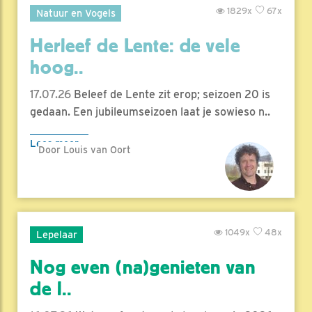
1829x
67x
Natuur en Vogels
Herleef de Lente: de vele
hoog..
17.07.26
Beleef de Lente zit erop; seizoen 20 is
gedaan. Een jubileumseizoen laat je sowieso n..
Lees meer
Door Louis van Oort
1049x
48x
Lepelaar
Nog even (na)genieten van
de l..