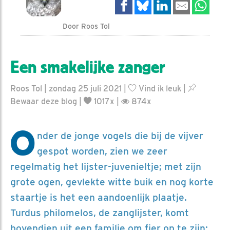
Door Roos Tol
Een smakelijke zanger
Roos Tol | zondag 25 juli 2021 |
Vind ik leuk
|
Bewaar deze blog
|
1017x |
874x
O
nder de jonge vogels die bij de vijver
gespot worden, zien we zeer
regelmatig het lijster-juvenieltje; met zijn
grote ogen, gevlekte witte buik en nog korte
staartje is het een aandoenlijk plaatje.
Turdus philomelos, de zanglijster, komt
bovendien uit een familie om fier op te zijn: