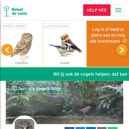
HELP MEE
Men
UITGEVLOGEN
UITGEVLOGEN
Log in of meld je
gratis aan en volg
alle livestreams
STEENUIL
VIJVER
Wil jij ook de vogels helpen: dat kan vi
Toon alle blogs & vlogs