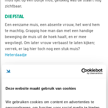
muis lijkt op een bultje mos, gelukkig was de staart nog
zichtbaar.
DIEFSTAL
Een eenzame muis, een absente vrouw, het werd hem
te machtig. Grappig hoe man dan met een handige
beweging de muis uit de hoek haalt, en er mee
wegvliegt. Om later vrouw verbaast te laten kijken;
verrek, er lag hier toch nog een stuk muis?
Heterdaadje
MEER OVER
Vind ik leuk
Bewaar deze blog
Steenuil
Alle Beleef de
Deze website maakt gebruik van cookies
Lente blogs
DEEL DIT BERICHT
We gebruiken cookies om content en advertenties te 
personaliseren, om functies voor social media te bieden 