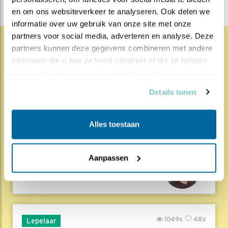
en om ons websiteverkeer te analyseren. Ook delen we 
informatie over uw gebruik van onze site met onze 
partners voor social media, adverteren en analyse. Deze 
partners kunnen deze gegevens combineren met andere 
1829x
67x
Natuur en Vogels
informatie die u aan ze heeft verstrekt of die ze hebben 
verzameld op basis van uw gebruik van hun services.
Herleef de Lente: de vele
Details tonen
hoog..
17.07.26
Beleef de Lente zit erop; seizoen 20 is
Alles toestaan
gedaan. Een jubileumseizoen laat je sowieso n..
Lees meer
Aanpassen
Door Louis van Oort
1049x
48x
Lepelaar