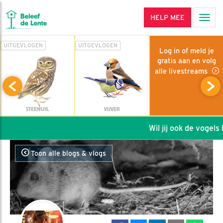
HELP MEE
Men
UITGEVLOGEN
UITGEVLOGEN
Log in of meld je
gratis aan en volg
alle livestreams
STEENUIL
VIJVER
Wil jij ook de vogels h
Toon alle blogs & vlogs