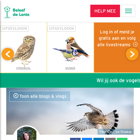
HELP MEE
Men
UITGEVLOGEN
UITGEVLOGEN
Log in of meld je
gratis aan en volg
alle livestreams
STEENUIL
VIJVER
Wil jij ook de vogels
Toon alle blogs & vlogs
Foto: Cyril via Pixabay