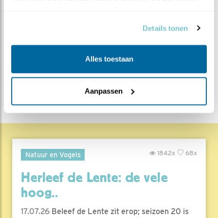
verzameld op basis van uw gebruik van hun services.
MEER OVER
Vind ik leuk
Details tonen
Bewaar deze blog
Torenvalk
Alle Beleef de
Alles toestaan
Lente blogs
DEEL DIT BERICHT
Aanpassen
1842x
68x
Natuur en Vogels
Herleef de Lente: de vele
hoog..
17.07.26
Beleef de Lente zit erop; seizoen 20 is