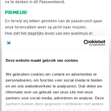
na te denken in dit Paasweekend.
PRIMEUR!
En terwijl wij lekker genieten van de paasbrunch gaan
onze torenvalken weer op jacht naar muizen.
Hoe ziet het dagelijks leven van een woelmuis er
eigenlijk uit? Daar gaan we komende week meer over
te weten komen!
Op woensdag hebben wij namelijk een
primeur
bij
Beleef de Lente, mis het niet!
Deze website maakt gebruik van cookies
We gebruiken cookies om content en advertenties te 
Bronnen voor dit weblog
personaliseren, om functies voor social media te bieden 
- Spirituele betekenis van de torenvalk
en om ons websiteverkeer te analyseren. Ook delen we 
https://zensitivity.nl/spirituele-betekenis-van-de-
informatie over uw gebruik van onze site met onze 
torenvalk/
partners voor social media, adverteren en analyse. Deze 
- Wat is een totemdier
partners kunnen deze gegevens combineren met andere 
https://nl.wikipedia.org/wiki/Totemdier
informatie die u aan ze heeft verstrekt of die ze hebben 