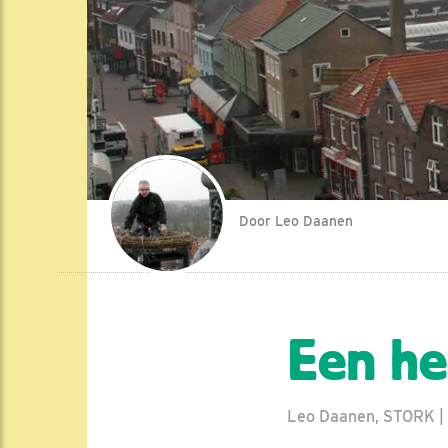
Door Leo Daanen
Een he
Leo Daanen, STORK | d