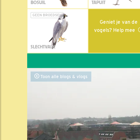
BOSUIL
TAPUIT
GEEN BROEDSEL
Geniet je van de
vogels? Help mee
SLECHTVALK
Toon alle blogs & vlogs