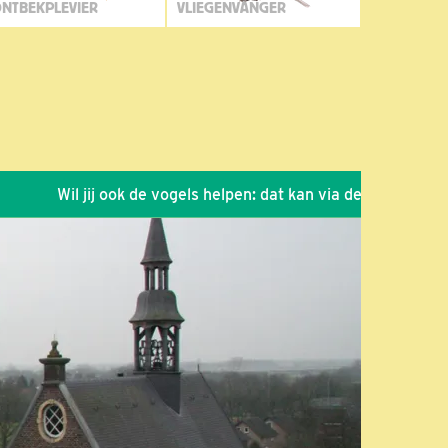
NTBEKPLEVIER
VLIEGENVANGER
l jij ook de vogels helpen: dat kan via de link!
*
Seizoen 2