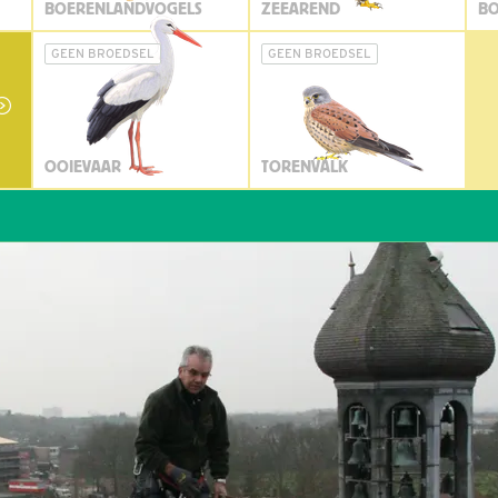
BOERENLANDVOGELS
ZEEAREND
BO
GEEN BROEDSEL
GEEN BROEDSEL
OOIEVAAR
TORENVALK
Wi