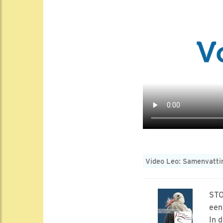
Video Leo: Samenvattin
STO
een
In 