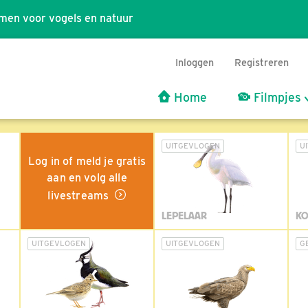
men voor vogels en natuur
Inloggen
Registreren
Home
Filmpjes
UITGEVLOGEN
U
Log in of meld je gratis
aan en volg alle
livestreams
LEPELAAR
KO
UITGEVLOGEN
UITGEVLOGEN
G