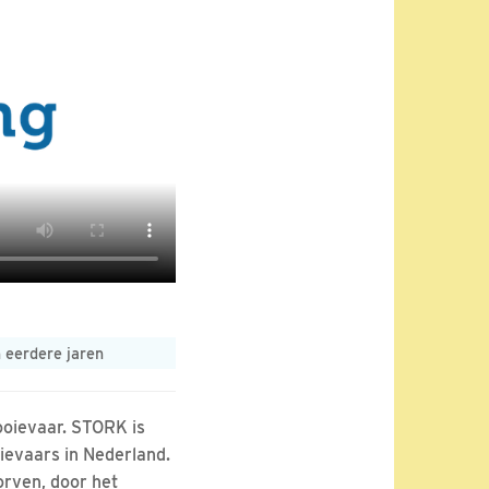
 eerdere jaren
ooievaar. STORK is
oievaars in Nederland.
orven, door het