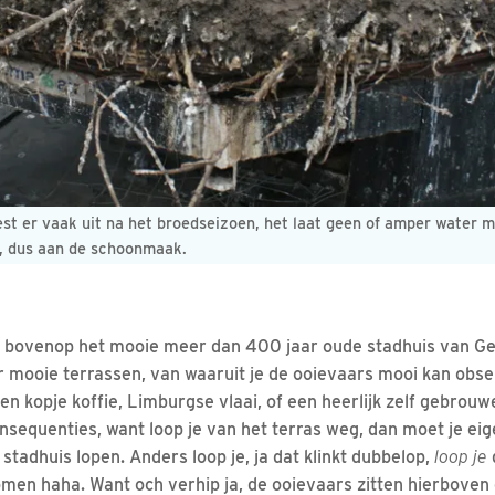
est er vaak uit na het broedseizoen, het laat geen of amper water m
t, dus aan de schoonmaak.
it bovenop het mooie meer dan 400 jaar oude stadhuis van Ge
mooie terrassen, van waaruit je de ooievaars mooi kan obser
en kopje koffie, Limburgse vlaai, of een heerlijk zelf gebro
nsequenties, want loop je van het terras weg, dan moet je eig
stadhuis lopen. Anders loop je, ja dat klinkt dubbelop,
loop je
men haha. Want och verhip ja, de ooievaars zitten hierboven 