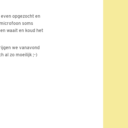
ie even opgezocht en
e microfoon soms
ven waait en koud het
krijgen we vanavond
 al zo moeilijk ;-)