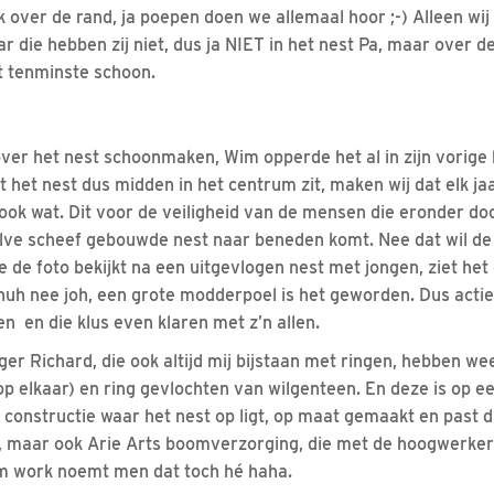
k over de rand, ja poepen doen we allemaal hoor ;-) Alleen wij 
r die hebben zij niet, dus ja NIET in het nest Pa, maar over de
t tenminste schoon.
er het nest schoonmaken, Wim opperde het al in zijn vorige 
het nest dus midden in het centrum zit, maken wij dat elk ja
 ook wat.
Dit voor de veiligheid van de mensen die eronder doo
halve scheef gebouwde nest naar beneden komt. Nee dat wil d
 je de foto bekijkt na een uitgevlogen nest met jongen, ziet het 
huh nee joh, een grote modderpoel is het geworden. Dus acti
 en die klus even klaren met z’n allen.
er Richard, die ook altijd mij bijstaan met ringen, hebben we
op elkaar) en ring gevlochten van wilgenteen. En deze is op e
constructie waar het nest op ligt, op maat gemaakt en past du
 maar ook Arie Arts boomverzorging, die met de hoogwerker 
am work noemt men dat toch hé haha.