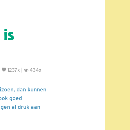
is
|
1237x |
434x
eizoen, dan kunnen
 ook goed
ngen al druk aan