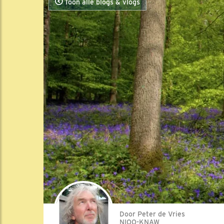
Toon alle blogs & vlogs
Door Peter de Vries
NIOO-KNAW