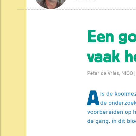
Een go
vaak h
Peter de Vries, NIOO |
A
ls de koolme
de onderzoeke
voorbereiden op h
de gang. in dit bl