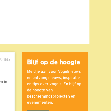
58x
Blijf op de hoogte
Meld je aan voor Vogelnieuws
en ontvang nieuws, inspiratie
n in
en tips over vogels. En blijf op
de hoogte van
n
beschermingsprojecten en
evenementen.