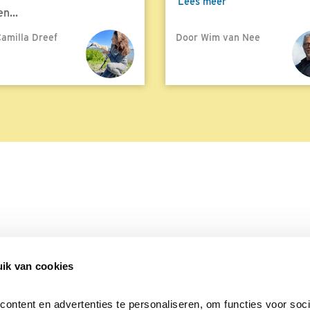
Lees meer
n...
amilla Dreef
Door Wim van Nee
meer
ik van cookies
Over Beleef de Lente
Mijn privacy
Cookieverklaring
ntent en advertenties te personaliseren, om functies voor socia