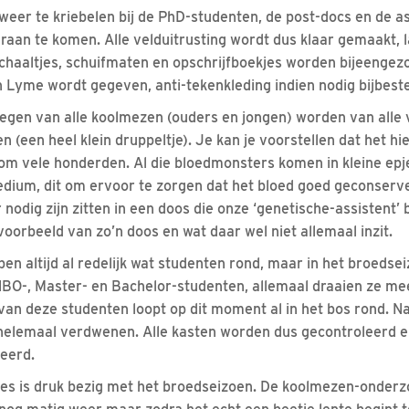
eer te kriebelen bij de PhD-studenten, de post-docs en de as
raan te komen. Alle velduitrusting wordt dus klaar gemaakt,
haaltjes, schuifmaten en opschrijfboekjes worden bijeengezo
n Lyme wordt gegeven, anti-tekenkleding indien nodig bijbeste
egen van alle koolmezen (ouders en jongen) worden van alle 
(een heel klein druppeltje). Je kan je voorstellen dat het hi
m vele honderden. Al die bloedmonsters komen in kleine epj
edium, dit om ervoor te zorgen dat het bloed goed geconservee
r nodig zijn zitten in een doos die onze ‘genetische-assistent’ 
oorbeeld van zo’n doos en wat daar wel niet allemaal inzit.
pen altijd al redelijk wat studenten rond, maar in het broedsei
 HBO-, Master- en Bachelor-studenten, allemaal draaien ze m
an deze studenten loopt op dit moment al in het bos rond. Na 
 helemaal verdwenen. Alle kasten worden dus gecontroleerd e
eerd.
ees is druk bezig met het broedseizoen. De koolmezen-onder