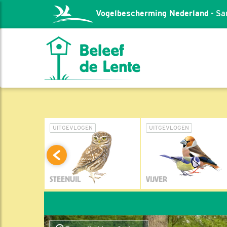
Vogelbescherming Nederland
- Sa
L
UITGEVLOGEN
UITGEVLOGEN
STEENUIL
VIJVER