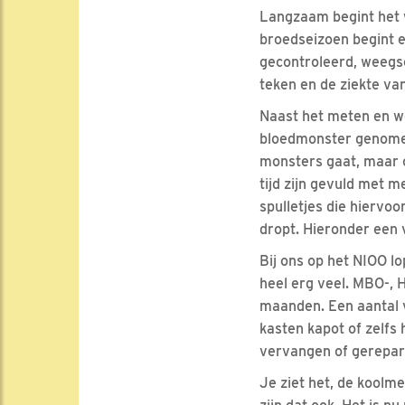
Langzaam begint het w
broedseizoen begint e
gecontroleerd, weegsc
teken en de ziekte va
Naast het meten en w
bloedmonster genomen 
monsters gaat, maar o
tijd zijn gevuld met m
spulletjes die hiervoo
dropt. Hieronder een v
Bij ons op het NIOO lo
heel erg veel. MBO-,
maanden. Een aantal v
kasten kapot of zelfs
vervangen of gerepar
Je ziet het, de koolm