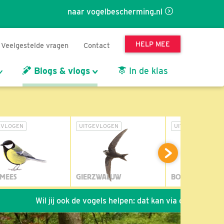
naar vogelbescherming.nl
HELP MEE
Veelgestelde vragen
Contact
Blogs & vlogs
In de klas
EVLOGEN
UITGEVLOGEN
UITGEVLOGEN
MEES
GIERZWALUW
BOSUIL
Wil jij ook de vogels helpen: dat kan via de link!
*
Seizoe