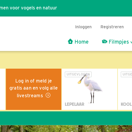
men voor vogels en natuur
Inloggen
Registreren
Home
Filmpjes
UITGEVLOGEN
UITG
Log in of meld je
gratis aan en volg alle
livestreams
LEPELAAR
KOOL