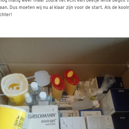
nu nog matig weer maar zodra het echt een beetje lente begint 
aan. Dus moeten wij nu al klaar zijn voor de start. Als de koo
achter!