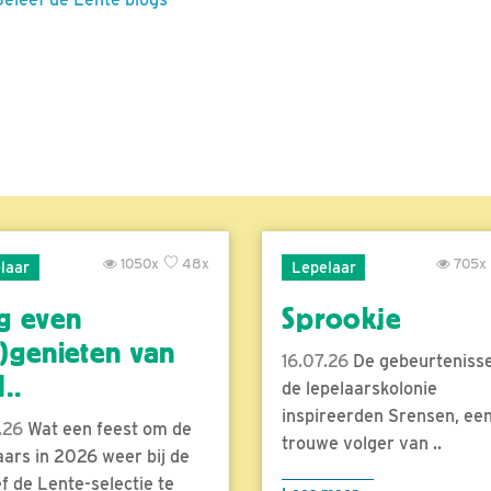
1050x
48x
705x
laar
Lepelaar
g even
Sprookje
)genieten van
16.07.26
De gebeurtenisse
..
de lepelaarskolonie
inspireerden Srensen, ee
.26
Wat een feest om de
trouwe volger van ..
aars in 2026 weer bij de
f de Lente-selectie te