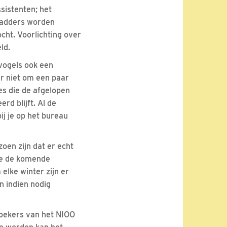
sistenten; het
 ladders worden
cht. Voorlichting over
ld.
vogels ook een
er niet om een paar
es die de afgelopen
rd blijft. Al de
bij je op het bureau
zoen zijn dat er echt
ee de komende
elke winter zijn er
n indien nodig
zoekers van het NIOO