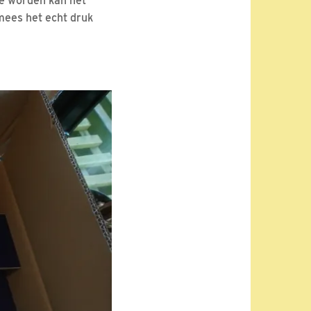
te worden kan het
lmees het echt druk