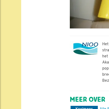
Het
str
het
Aka
pop
bre
Bez
MEER OVER
Koolmees
Alle 