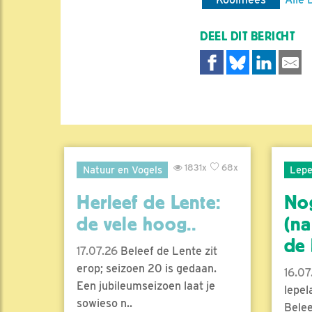
DEEL DIT BERICHT
1831x
68x
Natuur en Vogels
Lepe
Herleef de Lente:
No
de vele hoog..
(na
de l
17.07.26
Beleef de Lente zit
erop; seizoen 20 is gedaan.
16.07
Een jubileumseizoen laat je
lepel
sowieso n..
Belee