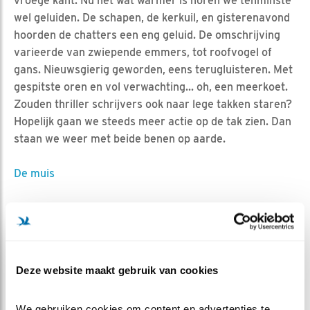
vroege kant. Nu het wat warmer is horen we tenminste
wel geluiden. De schapen, de kerkuil, en gisterenavond
hoorden de chatters een eng geluid. De omschrijving
varieerde van zwiepende emmers, tot roofvogel of
gans. Nieuwsgierig geworden, eens terugluisteren. Met
gespitste oren en vol verwachting... oh, een meerkoet.
Zouden thriller schrijvers ook naar lege takken staren?
Hopelijk gaan we steeds meer actie op de tak zien. Dan
staan we weer met beide benen op aarde.
De muis
MEER OVER
Vind ik leuk
Bewaar deze blog
Steenuil
Alle Beleef de
Deze website maakt gebruik van cookies
Lente blogs
We gebruiken cookies om content en advertenties te 