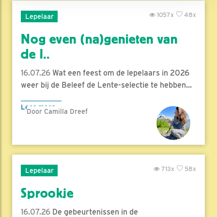
1057x
48x
Lepelaar
Nog even (na)genieten van
de l..
16.07.26
Wat een feest om de lepelaars in 2026
weer bij de Beleef de Lente-selectie te hebben...
Lees meer
Door Camilla Dreef
713x
58x
Lepelaar
Sprookje
16.07.26
De gebeurtenissen in de