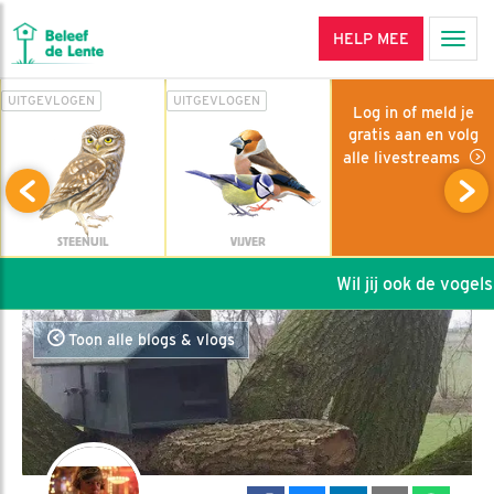
HELP MEE
Men
UITGEVLOGEN
UITGEVLOGEN
Log in of meld je
gratis aan en volg
alle livestreams
STEENUIL
VIJVER
Wil jij ook de vogels 
Toon alle blogs & vlogs