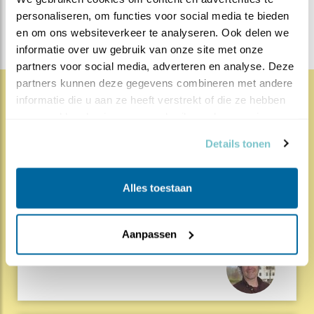
DEEL DIT BERICHT
personaliseren, om functies voor social media te bieden 
en om ons websiteverkeer te analyseren. Ook delen we 
informatie over uw gebruik van onze site met onze 
partners voor social media, adverteren en analyse. Deze 
partners kunnen deze gegevens combineren met andere 
informatie die u aan ze heeft verstrekt of die ze hebben 
1852x
68x
Natuur en Vogels
verzameld op basis van uw gebruik van hun services.
Herleef de Lente: de vele
Details tonen
hoog..
Alles toestaan
17.07.26
Beleef de Lente zit erop; seizoen 20 is
gedaan. Een jubileumseizoen laat je sowieso n..
Aanpassen
Lees meer
Door Louis van Oort