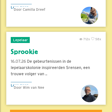
Lees meer
Door Camilla Dreef
712x
58x
Lepelaar
Sprookje
16.07.26
De gebeurtenissen in de
lepelaarskolonie inspireerden Srensen, een
trouwe volger van ..
Lees meer
Door Wim van Nee