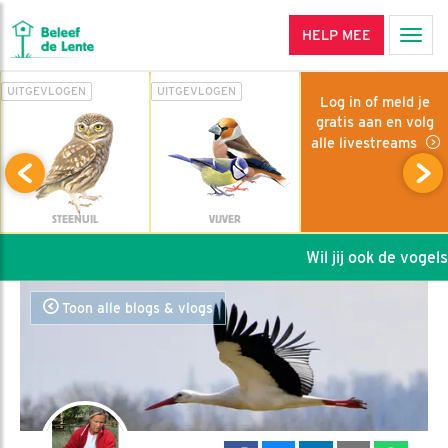
HELP MEE
Men
UITGEVLOGEN
UITGEVLOGEN
Log in of meld je
gratis aan en volg
alle livestreams
STEENUIL
VIJVER
Wil jij ook de vogels 
Toon alle blogs & vlogs