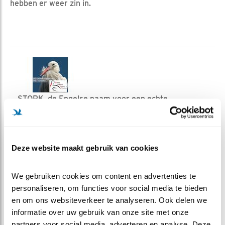
hebben er weer zin in.
STORK, de Engelse naam voor een echte
Nederlandse vogel: de ooievaar. STORK is een
vrijwilligersorganisatie, die zich belangeloos inzet
voor de ooievaars in Nederland. In de jaren zestig
Deze website maakt gebruik van cookies
waren de ooievaar in Nederland vrijwel
uitgestorven, door het gebruik van zware
pesticiden zoals DDT. Om de ooievaar te laten
We gebruiken cookies om content en advertenties te 
terugkeren, hebben vele vrijwilligers en
personaliseren, om functies voor social media te bieden 
Vogelbescherming Nederland zich sinds 1969 flink
en om ons websiteverkeer te analyseren. Ook delen we 
ingezet. Het doel was de terugkeer van de ooievaar
informatie over uw gebruik van onze site met onze 
als broedvogel in Nederland. Dat lukt. Met de
partners voor social media, adverteren en analyse. Deze 