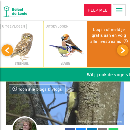
HELP MEE
Men
UITGEVLOGEN
UITGEVLOGEN
Log in of meld je
gratis aan en volg
alle livestreams
STEENUIL
VIJVER
Wil jij ook de vogels h
Toon alle blogs & vlogs