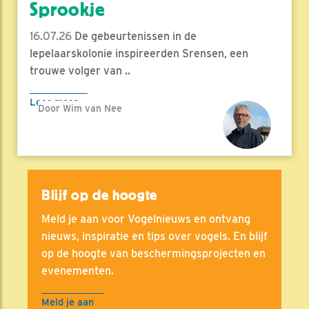
Sprookje
16.07.26
De gebeurtenissen in de
lepelaarskolonie inspireerden Srensen, een
trouwe volger van ..
Lees meer
Door Wim van Nee
Blijf op de hoogte
Meld je aan voor Vogelnieuws en ontvang
nieuws, inspiratie en tips over vogels. En blijf
op de hoogte van beschermingsprojecten en
evenementen.
Meld je aan