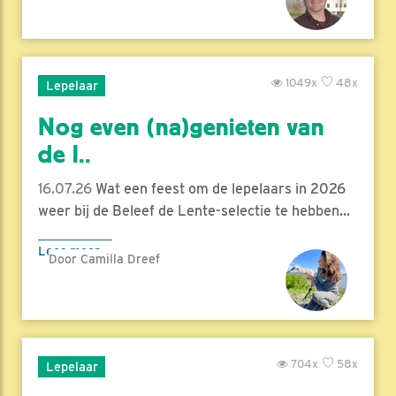
1049x
48x
Lepelaar
Nog even (na)genieten van
de l..
16.07.26
Wat een feest om de lepelaars in 2026
weer bij de Beleef de Lente-selectie te hebben...
Lees meer
Door Camilla Dreef
704x
58x
Lepelaar