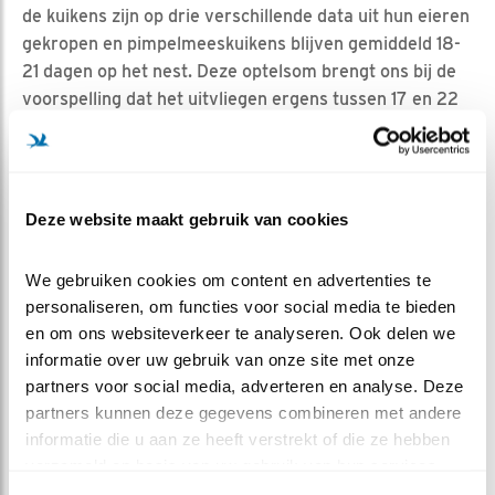
de kuikens zijn op drie verschillende data uit hun eieren
gekropen en pimpelmeeskuikens blijven gemiddeld 18-
21 dagen op het nest. Deze optelsom brengt ons bij de
voorspelling dat het uitvliegen ergens tussen 17 en 22
mei zal gebeuren. Dat is bijna de hele volgende week
haha!
Tot het zover is moeten de kuikens echter eerst nog
Deze website maakt gebruik van cookies
wat meer groeien: hun slagpennen zijn nu nog niet
volgroeid, er moeten nog wat kale plekken opgevuld
worden en de mondhoekplooi (in de ‘mondhoeken’ van
We gebruiken cookies om content en advertenties te 
de snavels) moet zich nog terugtrekken. En natuurlijk
personaliseren, om functies voor social media te bieden 
zullen de kuikens hun vleugels moeten gaan
en om ons websiteverkeer te analyseren. Ook delen we 
uitproberen door veel vleugeloefeningen en actief
informatie over uw gebruik van onze site met onze 
gefladder in de nestkast. Blijf vooral kijken, over een
partners voor social media, adverteren en analyse. Deze 
partners kunnen deze gegevens combineren met andere 
(kleine) week zijn ze waarschijnlijk weg!
informatie die u aan ze heeft verstrekt of die ze hebben 
verzameld op basis van uw gebruik van hun services.
MEER OVER
Vind ik leuk