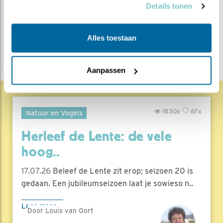
Details tonen
Bewaar deze blog
Alle Beleef de Lente blogs
DEEL DIT BERICHT
Alles toestaan
Aanpassen
1830x
67x
Natuur en Vogels
Herleef de Lente: de vele
hoog..
17.07.26
Beleef de Lente zit erop; seizoen 20 is
gedaan. Een jubileumseizoen laat je sowieso n..
Lees meer
Door Louis van Oort