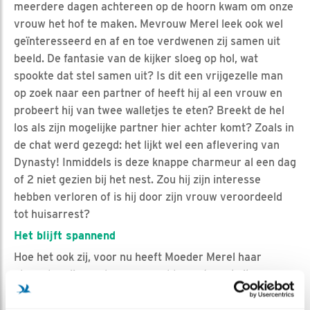
meerdere dagen achtereen op de hoorn kwam om onze
vrouw het hof te maken. Mevrouw Merel leek ook wel
geïnteresseerd en af en toe verdwenen zij samen uit
beeld. De fantasie van de kijker sloeg op hol, wat
spookte dat stel samen uit? Is dit een vrijgezelle man
op zoek naar een partner of heeft hij al een vrouw en
probeert hij van twee walletjes te eten? Breekt de hel
los als zijn mogelijke partner hier achter komt? Zoals in
de chat werd gezegd: het lijkt wel een aflevering van
Dynasty! Inmiddels is deze knappe charmeur al een dag
of 2 niet gezien bij het nest. Zou hij zijn interesse
hebben verloren of is hij door zijn vrouw veroordeeld
tot huisarrest?
Het blijft spannend
Hoe het ook zij, voor nu heeft Moeder Merel haar
vleugels vrij voor haar overgebleven twee kuikens.
Garanties kan ik natuurlijk niet geven dat ze het gaan
halen, wel kan ik zeggen dat de kuikens de eerste