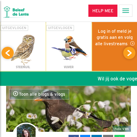
HELP MEE
Men
UITGEVLOGEN
UITGEVLOGEN
Log in of meld je
gratis aan en volg
alle livestreams
STEENUIL
VIJVER
Wil jij ook de vogel
Toon alle blogs & vlogs
Foto: VBN