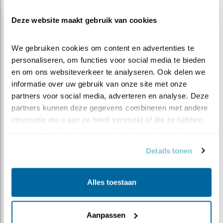
kritieke week door zijn gekomen en dat is al heel
Deze website maakt gebruik van cookies
bemoedigend. Het blijft echter spannend of de
weersomstandigheden roet in het eten gaan gooien.
We gebruiken cookies om content en advertenties te 
Kan Vrouw de balans houden tussen verwarmen en
personaliseren, om functies voor social media te bieden 
voeren? Gaan ze het halen en hebben we volgende
en om ons websiteverkeer te analyseren. Ook delen we 
week uitvlieg-klare-kuikens? En staat de minnaar van
informatie over uw gebruik van onze site met onze 
Vrouw Merel straks met zijn koffers op de stoep? Blijf
partners voor social media, adverteren en analyse. Deze 
kijken naar dit spannende nest vol onzekerheden en
partners kunnen deze gegevens combineren met andere 
dilemma’s!
informatie die u aan ze heeft verstrekt of die ze hebben 
verzameld op basis van uw gebruik van hun services.
Details tonen
Alles toestaan
Aanpassen