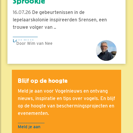
Sprookje
16.07.26
De gebeurtenissen in de
lepelaarskolonie inspireerden Srensen, een
trouwe volger van ..
Lees meer
Door Wim van Nee
Blijf op de hoogte
Meld je aan voor Vogelnieuws en ontvang
nieuws, inspiratie en tips over vogels. En blijf
op de hoogte van beschermingsprojecten en
evenementen.
Meld je aan