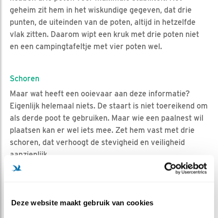
geheim zit hem in het wiskundige gegeven, dat drie
punten, de uiteinden van de poten, altijd in hetzelfde
vlak zitten. Daarom wipt een kruk met drie poten niet
en een campingtafeltje met vier poten wel.
Schoren
Maar wat heeft een ooievaar aan deze informatie?
Eigenlijk helemaal niets. De staart is niet toereikend om
als derde poot te gebruiken. Maar wie een paalnest wil
plaatsen kan er wel iets mee. Zet hem vast met drie
schoren, dat verhoogt de stevigheid en veiligheid
aanzienlijk.
Mijn gedachten dwalen af naar mijn opa. Ik zie hem nog
zo lopen met zijn glanzende houten wandelstok. Hij wist
het ook van die drie poten...
Deze website maakt gebruik van cookies
Wim van Nee