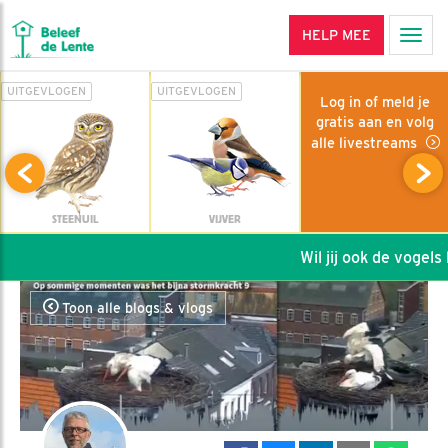
HELP MEE
Men
UITGEVLOGEN
UITGEVLOGEN
Log in of meld je
gratis aan en volg
alle livestreams
STEENUIL
VIJVER
Wil jij ook de vogels h
Toon alle blogs & vlogs