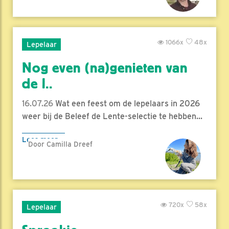
1066x
48x
Lepelaar
Nog even (na)genieten van
de l..
16.07.26
Wat een feest om de lepelaars in 2026
weer bij de Beleef de Lente-selectie te hebben...
Lees meer
Door Camilla Dreef
720x
58x
Lepelaar