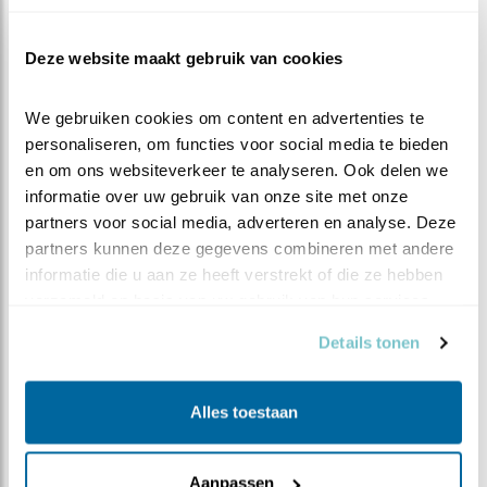
kwamen toen gewoon mooie, gezonde jonge
koolmeesjes!
Deze website maakt gebruik van cookies
NOG HEEL EVEN
We gebruiken cookies om content en advertenties te 
Daar houden we ons maar aan vast en kijken we naar
personaliseren, om functies voor social media te bieden 
uit. Met een paar dagen, nèt na dit Pinksterweekend
en om ons websiteverkeer te analyseren. Ook delen we 
gaan we het allemaal, hopelijk, zien!
informatie over uw gebruik van onze site met onze 
partners voor social media, adverteren en analyse. Deze 
partners kunnen deze gegevens combineren met andere 
informatie die u aan ze heeft verstrekt of die ze hebben 
verzameld op basis van uw gebruik van hun services.
Details tonen
Alles toestaan
Aanpassen