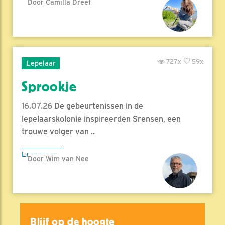
Door Camilla Dreef
727x
59x
Lepelaar
Sprookje
16.07.26
De gebeurtenissen in de
lepelaarskolonie inspireerden Srensen, een
trouwe volger van ..
Lees meer
Door Wim van Nee
Blijf op de hoogte