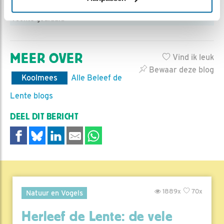
Tot vandaag lag vrouw koolmees zelden met de staart naar
rechts gedraaid
MEER OVER
Vind ik leuk
Bewaar deze blog
Koolmees
Alle Beleef de
Lente blogs
DEEL DIT BERICHT
1889x
70x
Natuur en Vogels
Herleef de Lente: de vele