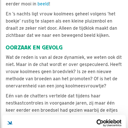
eerder mooi in
beeld
!
En ’s nachts ligt vrouw koolmees geheel volgens ‘het
boekje’ rustig te slapen als een kleine pluizenbol en
draait ze zeker niet door. Alleen de tijdklok maakt dan
zichtbaar dat we naar een bewegend beeld kijken.
OORZAAK EN GEVOLG
Wat de reden is van al deze dynamiek, we weten ook dit
niet. Maar in de chat wordt er over gespeculeerd. Heeft
vrouw koolmees geen broedvlek? Is ze een nieuwe
methode van broeden aan het promoten? Of is het de
onervarenheid van een jong koolmeesvrouwtje?
Eén van de chatters vertelde dat tijdens haar
nestkastcontroles in voorgaande jaren, zij maar één
keer eerder een broedsel had gezien waarbij de eitjes
in een kring rondom het vrouwtje werden bebroed.
Maar én dat is voor ons hoopvol, uit al die eitjes