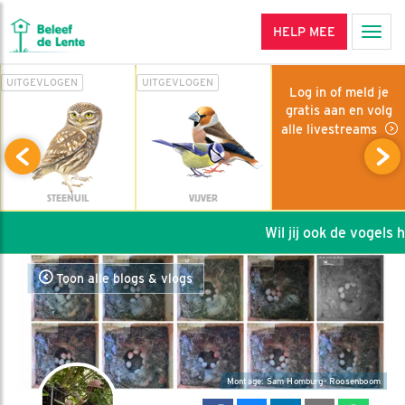
HELP MEE
Men
UITGEVLOGEN
UITGEVLOGEN
Log in of meld je
gratis aan en volg
alle livestreams
STEENUIL
VIJVER
Wil jij ook de vogels he
Toon alle blogs & vlogs
Montage: Sam Homburg- Roosenboom