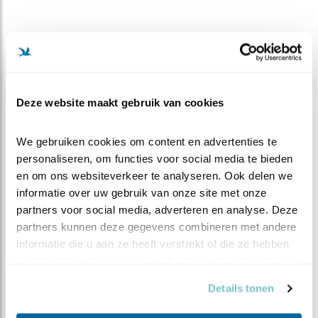
Dagsamenvattingen
Vanuit de waarnemingen worden ook
dagsamenvattingen gemaakt door de kijkers . Die zijn 's
avonds in de chat na te lezen. Ook hier is iedereen
Deze website maakt gebruik van cookies
welkom die wil meewerken.
Elke week komt er een weeksamenvatting als blog. En
We gebruiken cookies om content en advertenties te 
aan het eind van het seizoen een jaarsamenvatting.
personaliseren, om functies voor social media te bieden 
en om ons websiteverkeer te analyseren. Ook delen we 
Jaarsamenvatting 2018
informatie over uw gebruik van onze site met onze 
partners voor social media, adverteren en analyse. Deze 
partners kunnen deze gegevens combineren met andere 
We hopen allen op een vruchtbaar seizoen 2019.
informatie die u aan ze heeft verstrekt of die ze hebben 
verzameld op basis van uw gebruik van hun services.
Details tonen