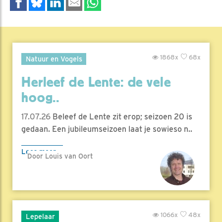
1868x
68x
Natuur en Vogels
Herleef de Lente: de vele
hoog..
17.07.26
Beleef de Lente zit erop; seizoen 20 is
gedaan. Een jubileumseizoen laat je sowieso n..
Lees meer
Door Louis van Oort
1066x
48x
Lepelaar