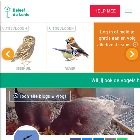
HELP MEE
Men
UITGEVLOGEN
UITGEVLOGEN
Log in of meld je
gratis aan en volg
alle livestreams
STEENUIL
VIJVER
Wil jij ook de vogels he
Toon alle blogs & vlogs