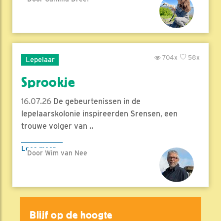
704x
58x
Lepelaar
Sprookje
16.07.26
De gebeurtenissen in de
lepelaarskolonie inspireerden Srensen, een
trouwe volger van ..
Lees meer
Door Wim van Nee
Blijf op de hoogte