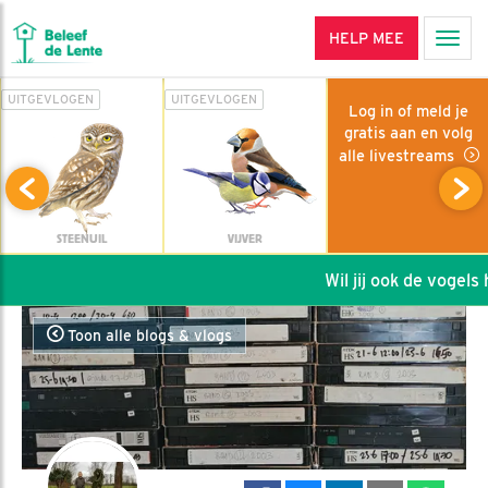
HELP MEE
Men
UITGEVLOGEN
UITGEVLOGEN
Log in of meld je
gratis aan en volg
alle livestreams
STEENUIL
VIJVER
Wil jij ook de vogels h
Toon alle blogs & vlogs