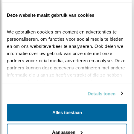
die weet hoe een veldmuis van een meikever of een
regenworm te onderscheiden. Wat een weelde als dat
zou werken! Een volgende keer meer over dit project.
Deze website maakt gebruik van cookies
Maar eerst hulde voor de telploeg die in de
We gebruiken cookies om content en advertenties te 
startblokken staat en het ouderwetse handwerk. Tel 'm
personaliseren, om functies voor social media te bieden 
op!
en om ons websiteverkeer te analyseren. Ook delen we 
informatie over uw gebruik van onze site met onze 
partners voor social media, adverteren en analyse. Deze 
partners kunnen deze gegevens combineren met andere 
informatie die u aan ze heeft verstrekt of die ze hebben 
verzameld op basis van uw gebruik van hun services.
Steenuilenoverleg Nederland (STONE) is een
Details tonen
landelijke werkgroep die steenuilenbescherming en
-onderzoek coördineert, stimuleert en faciliteert.
Alles toestaan
Daartoe wordt samengewerkt met relevante
binnen- en buitenlandse, professionele en
vrijwilligersorganisaties. STONE is een
Aanpassen