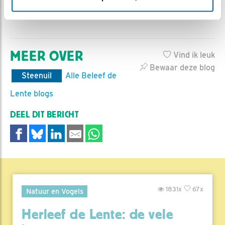
vrijwilligersorganisatie, zonder betaalde krachten.
Bezoek de
website van STONE
MEER OVER
Vind ik leuk
Bewaar deze blog
Steenuil
Alle Beleef de
Lente blogs
DEEL DIT BERICHT
1831x
67x
Natuur en Vogels
Herleef de Lente: de vele