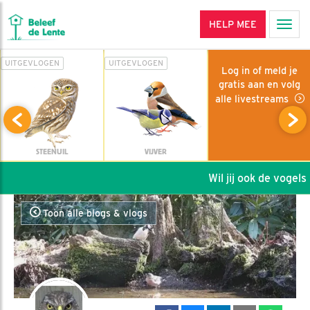
HELP MEE
Men
UITGEVLOGEN
UITGEVLOGEN
Log in of meld je
gratis aan en volg
alle livestreams
STEENUIL
VIJVER
Wil jij ook de vogels h
Toon alle blogs & vlogs