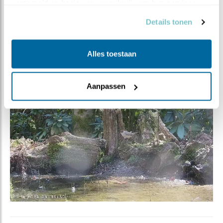
verzameld op basis van uw gebruik van hun services.
verheugen in onze aandachtige waarneming. Reintje
Details tonen
werd direct beloond met
zowel een blog als een filmpje
.
Die mogen we dus best “het dier van de maand”
noemen.
Alles toestaan
Samen met alle 45 anderen!
Aanpassen