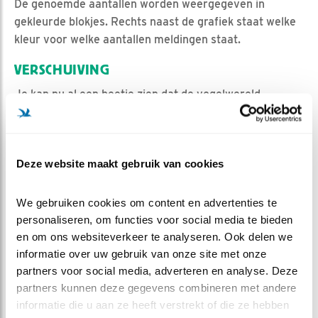
De genoemde aantallen worden weergegeven in
gekleurde blokjes. Rechts naast de grafiek staat welke
kleur voor welke aantallen meldingen staat.
VERSCHUIVING
Je kan nu al een beetje zien dat de vogelwereld
dynamisch is. Soorten trekken voorbij. Overwinteraars
trekken verder; werden ze eerst veel gezien, nu veel
minder of niet meer (sijs, keep). Vogeltjes als de fitis en
Deze website maakt gebruik van cookies
de boompieper komen net aan, het zijn zomergasten.
DE NIEUWELINGEN
We gebruiken cookies om content en advertenties te 
Boompieper, fitis, Blauwe reiger
, Vlaamse gaai, matkop,
personaliseren, om functies voor social media te bieden 
en om ons websiteverkeer te analyseren. Ook delen we 
zwartkop en staartmees kwamen binnen met stip.
informatie over uw gebruik van onze site met onze 
De matkop werd hier vorig jaar niet gezien.
partners voor social media, adverteren en analyse. Deze 
De Blauwe reiger ook niet, die kreeg met zijn
partners kunnen deze gegevens combineren met andere 
spectaculaire optreden meteen
een eigen film
!
informatie die u aan ze heeft verstrekt of die ze hebben 
Eekhoorn
, Groene kikker en vos mochten zich ook