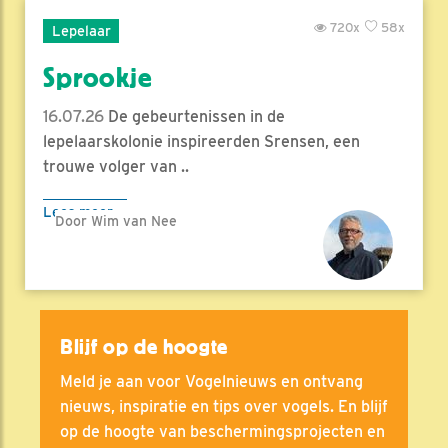
720x
58x
Lepelaar
Sprookje
16.07.26
De gebeurtenissen in de
lepelaarskolonie inspireerden Srensen, een
trouwe volger van ..
Lees meer
Door Wim van Nee
Blijf op de hoogte
Meld je aan voor Vogelnieuws en ontvang
nieuws, inspiratie en tips over vogels. En blijf
op de hoogte van beschermingsprojecten en