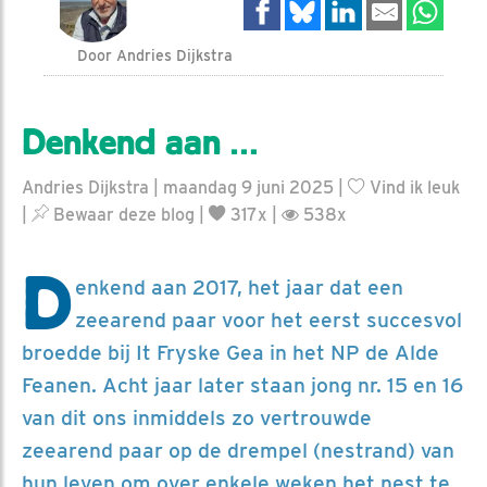
Door Andries Dijkstra
Denkend aan …
Andries Dijkstra | maandag 9 juni 2025 |
Vind ik leuk
|
Bewaar deze blog
|
317x |
538x
D
enkend aan 2017, het jaar dat een
zeearend paar voor het eerst succesvol
broedde bij It Fryske Gea in het NP de Alde
Feanen. Acht jaar later staan jong nr. 15 en 16
van dit ons inmiddels zo vertrouwde
zeearend paar op de drempel (nestrand) van
hun leven om over enkele weken het nest te