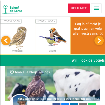
HELP MEE
Men
UITGEVLOGEN
UITGEVLOGEN
Log in of meld je
gratis aan en volg
alle livestreams
STEENUIL
VIJVER
Wil jij ook de vogels h
Toon alle blogs & vlogs
Net uitgevlogen, juveniele zeearend kijkt es om zich heen (foto archief IFG)