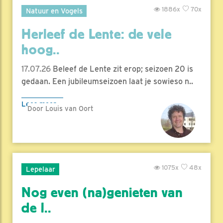
1886x
70x
Natuur en Vogels
Herleef de Lente: de vele
hoog..
17.07.26
Beleef de Lente zit erop; seizoen 20 is
gedaan. Een jubileumseizoen laat je sowieso n..
Lees meer
Door Louis van Oort
1075x
48x
Lepelaar
Nog even (na)genieten van
de l..