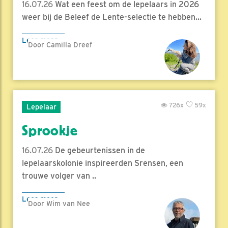
16.07.26
Wat een feest om de lepelaars in 2026
weer bij de Beleef de Lente-selectie te hebben...
Lees meer
Door Camilla Dreef
726x
59x
Lepelaar
Sprookje
16.07.26
De gebeurtenissen in de
lepelaarskolonie inspireerden Srensen, een
trouwe volger van ..
Lees meer
Door Wim van Nee