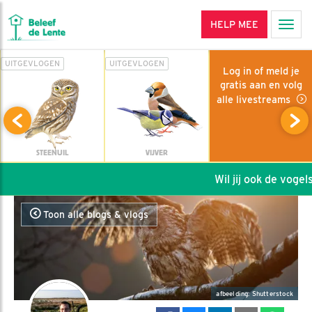
HELP MEE
Men
UITGEVLOGEN
UITGEVLOGEN
Log in of meld je
gratis aan en volg
alle livestreams
STEENUIL
VIJVER
Wil jij ook de vogels 
Toon alle blogs & vlogs
afbeelding: Shutterstock