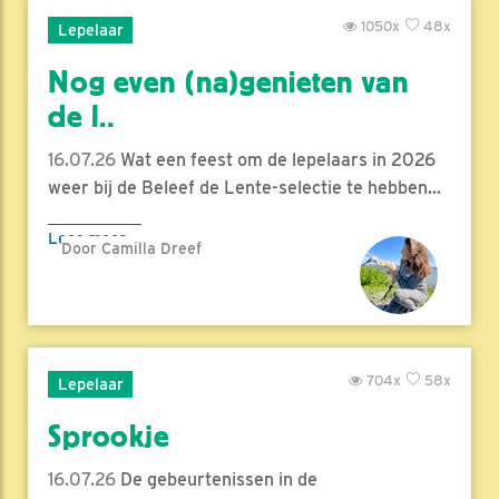
1050x
48x
Lepelaar
Nog even (na)genieten van
de l..
16.07.26
Wat een feest om de lepelaars in 2026
weer bij de Beleef de Lente-selectie te hebben...
Lees meer
Door Camilla Dreef
704x
58x
Lepelaar
Sprookje
16.07.26
De gebeurtenissen in de