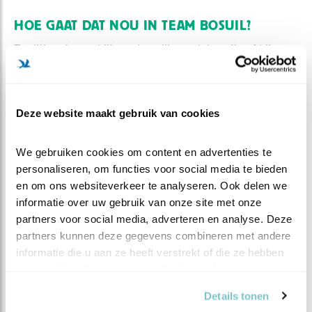
HOE GAAT DAT NOU IN TEAM BOSUIL?
Traditiegetrouw bijt ons bosuilkoppel de spits af bij
Beleef de Lente. Voor ons dus altijd weer spannend.
Het is dan ook altijd fijn als Jan, de eigenaar van de
kast, iets van zich laat horen. Zodra Jan de eerste
Deze website maakt gebruik van cookies
geluiden hoort in zijn achtertuin, krijgen wij van hem
bericht. De camera's draaien dan al wel achter de
We gebruiken cookies om content en advertenties te 
schermen. Op het juiste moment, als er volop actie is bij
personaliseren, om functies voor social media te bieden 
de kast, wordt besloten om de opnames te starten,
en om ons websiteverkeer te analyseren. Ook delen we 
zodat onze clipmaker Emil jullie van de mooiste beelden
informatie over uw gebruik van onze site met onze 
kan voorzien. Achter de schermen kijkt ons team dan al
partners voor social media, adverteren en analyse. Deze 
volop mee, maar de eerste Beleef de Lente kriebels...
partners kunnen deze gegevens combineren met andere 
beginnen bij ons dus al eind november!
informatie die u aan ze heeft verstrekt of die ze hebben 
Geniet van de natuur!
verzameld op basis van uw gebruik van hun services.
~Bart
Details tonen