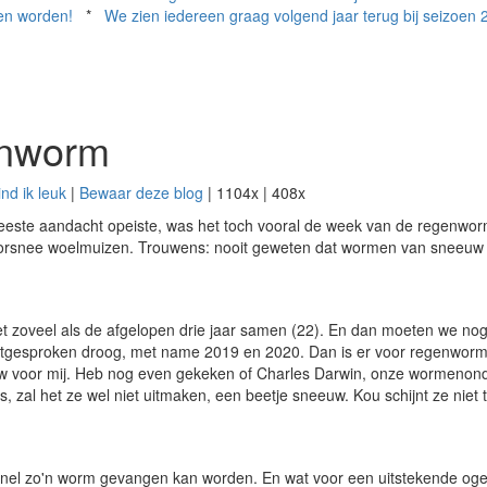
ken worden!
*
We zien iedereen graag volgend jaar terug bij seizoen 
enworm
ind ik leuk
|
Bewaar deze blog
|
1104x |
408x
te aandacht opeiste, was het toch vooral de week van de regenworm. 
doorsnee woelmuizen. Trouwens: nooit geweten dat wormen van sneeuw
 net zoveel als de afgelopen drie jaar samen (22). En dan moeten we no
 uitgesproken droog, met name 2019 en 2020. Dan is er voor regenworm
 voor mij. Heb nog even gekeken of Charles Darwin, onze wormenonde
, zal het ze wel niet uitmaken, een beetje sneeuw. Kou schijnt ze niet 
e snel zo'n worm gevangen kan worden. En wat voor een uitstekende og