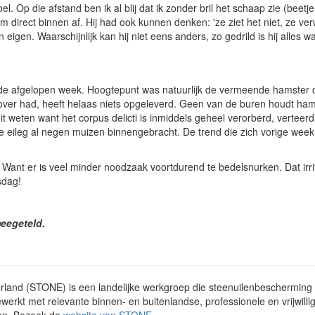
el. Op die afstand ben ik al blij dat ik zonder bril het schaap zie (beet
hem direct binnen af. Hij had ook kunnen denken: 'ze ziet het niet, ze ver
 eigen. Waarschijnlijk kan hij niet eens anders, zo gedrild is hij alles wa
 de afgelopen week. Hoogtepunt was natuurlijk de vermeende hamster o
 over had, heeft helaas niets opgeleverd. Geen van de buren houdt ham
 weten want het corpus delicti is inmiddels geheel verorberd, verteerd 
 eileg al negen muizen binnengebracht. De trend die zich vorige week 
Want er is veel minder noodzaak voortdurend te bedelsnurken. Dat irri
nsdag!
eegeteld.
land (STONE) is een landelijke werkgroep die steenuilenbescherming en
rkt met relevante binnen- en buitenlandse, professionele en vrijwillige