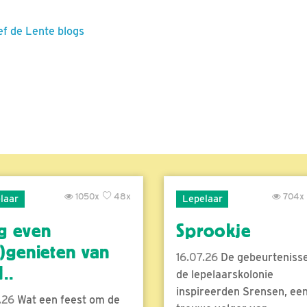
ef de Lente blogs
1050x
48x
704x
laar
Lepelaar
g even
Sprookje
)genieten van
16.07.26
De gebeurtenisse
..
de lepelaarskolonie
inspireerden Srensen, ee
.26
Wat een feest om de