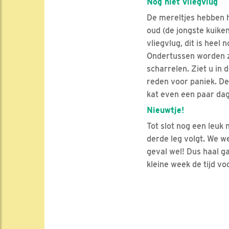
Nog niet vliegvlug
De mereltjes hebben h
oud (de jongste kuike
vliegvlug, dit is heel
Ondertussen worden ze
scharrelen. Ziet u in 
reden voor paniek. De
kat even een paar da
Nieuwtje!
Tot slot nog een leuk
derde leg volgt. We w
geval wel! Dus haal ga
kleine week de tijd v