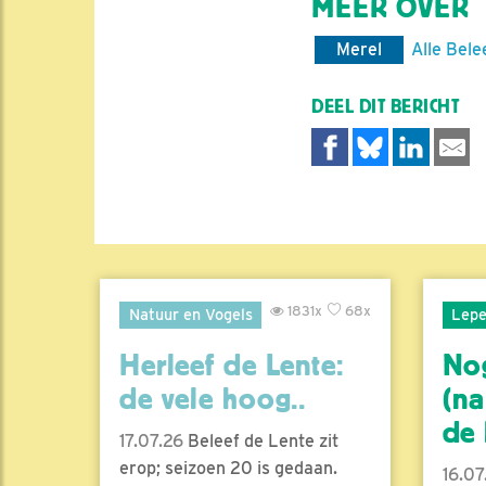
MEER OVER
Merel
Alle Bele
DEEL DIT BERICHT
1831x
68x
Natuur en Vogels
Lepe
Herleef de Lente:
No
de vele hoog..
(na
de l
17.07.26
Beleef de Lente zit
erop; seizoen 20 is gedaan.
16.07