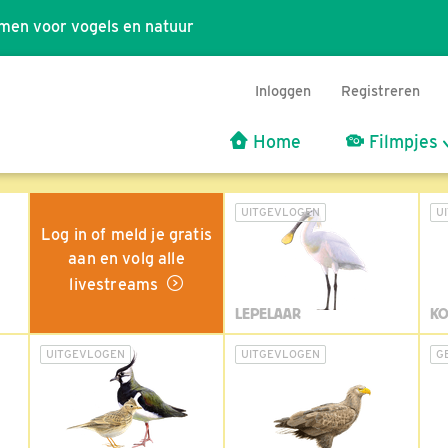
men voor vogels en natuur
Inloggen
Registreren
Home
Filmpjes
UITGEVLOGEN
U
Log in of meld je gratis
aan en volg alle
livestreams
LEPELAAR
KO
UITGEVLOGEN
UITGEVLOGEN
G