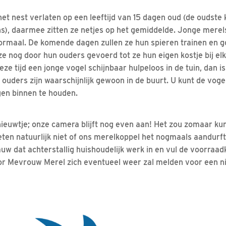
et nest verlaten op een leeftijd van 15 dagen oud (de oudste 
ns), daarmee zitten ze netjes op het gemiddelde. Jonge merels
 normaal. De komende dagen zullen ze hun spieren trainen en g
 nog door hun ouders gevoerd tot ze hun eigen kostje bij el
deze tijd een jonge vogel schijnbaar hulpeloos in de tuin, dan 
 ouders zijn waarschijnlijk gewoon in de buurt. U kunt de voge
gen binnen te houden.
 nieuwtje; onze camera blijft nog even aan! Het zou zomaar ku
eten natuurlijk niet of ons merelkoppel het nogmaals aandurft
uw dat achterstallig huishoudelijk werk in en vul de voorraad
oor Mevrouw Merel zich eventueel weer zal melden voor een n