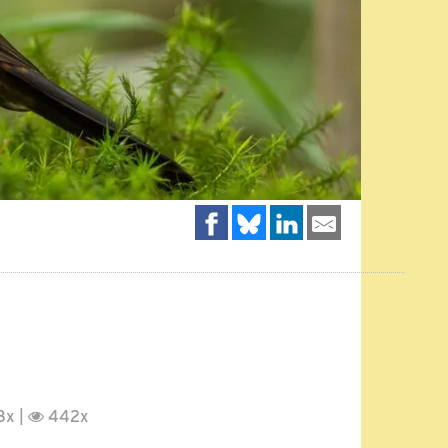
x |
442x