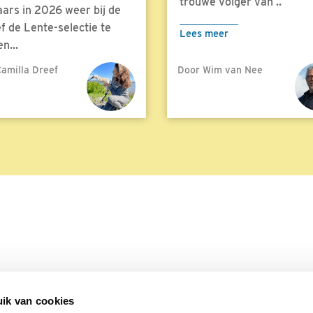
trouwe volger van ..
aars in 2026 weer bij de
f de Lente-selectie te
Lees meer
n...
amilla Dreef
Door Wim van Nee
meer
ik van cookies