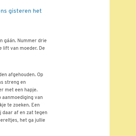
ns gisteren het
 en gáán. Nummer drie
e lift van moeder. De
eden afgehouden. Op
as streng en
er met een hapje.
op aanmoediging van
ekje te zoeken. Een
ij daar af en zat tegen
reltjes, het ga jullie