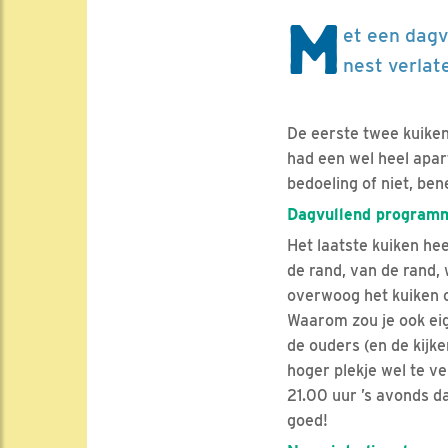
M
et een dag
nest verlat
De eerste twee kuiken
had een wel heel apart
bedoeling of niet, ben
Dagvullend program
Het laatste kuiken he
de rand, van de rand,
overwoog het kuiken 
Waarom zou je ook eig
de ouders (en de kijke
hoger plekje wel te ve
21.00 uur ’s avonds da
goed!