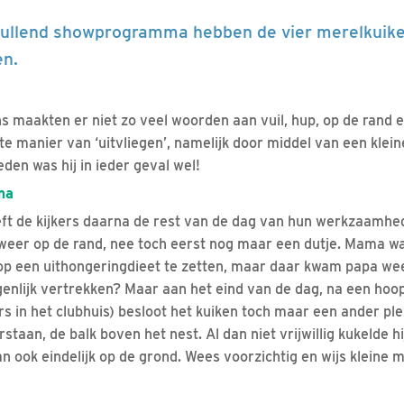
vullend showprogramma hebben de vier merelkuike
en.
s maakten er niet zo veel woorden aan vuil, hup, op de rand
e manier van ‘uitvliegen’, namelijk door middel van een klein
eden was hij in ieder geval wel!
ma
eft de kijkers daarna de rest van de dag van hun werkzaamh
 weer op de rand, nee toch eerst nog maar een dutje. Mama w
op een uithongeringdieet te zetten, maar daar kwam papa we
enlijk vertrekken? Maar aan het eind van de dag, na een ho
rs in het clubhuis) besloot het kuiken toch maar een ander pl
rstaan, de balk boven het nest. Al dan niet vrijwillig kukelde h
n ook eindelijk op de grond. Wees voorzichtig en wijs kleine me