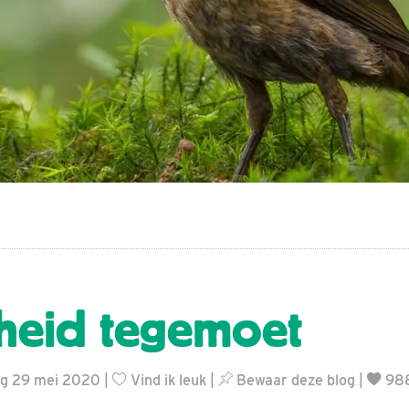
jheid tegemoet
dag 29 mei 2020 |
Vind ik leuk
|
Bewaar deze blog
|
988