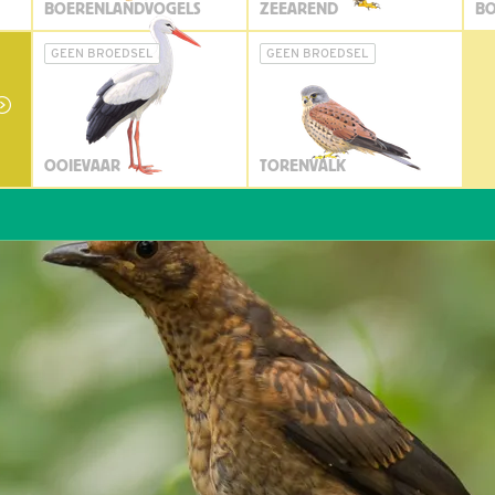
BOERENLANDVOGELS
ZEEAREND
BO
GEEN BROEDSEL
GEEN BROEDSEL
OOIEVAAR
TORENVALK