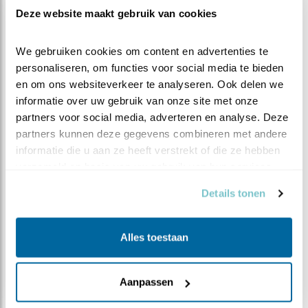
Als de gaai het nest niet meer bezoekt zullen de
Deze website maakt gebruik van cookies
kuikens nog wat langer blijven zitten zodat ze wat meer
kunnen oefenen voor hun sprong naar de grote
We gebruiken cookies om content en advertenties te 
buitenwereld. Maar ook dan gaat het snel: ongeveer
personaliseren, om functies voor social media te bieden 
halverwege deze week zullen ze oud genoeg zijn om het
en om ons websiteverkeer te analyseren. Ook delen we 
nest te verlaten, dus houdt ons duo de komende dagen
informatie over uw gebruik van onze site met onze 
goed in de gaten!
partners voor social media, adverteren en analyse. Deze 
partners kunnen deze gegevens combineren met andere 
informatie die u aan ze heeft verstrekt of die ze hebben 
verzameld op basis van uw gebruik van hun services.
Details tonen
Alles toestaan
Aanpassen