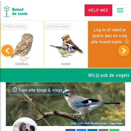
HELP MEE
Men
UITGEVLOGEN
UITGEVLOGEN
Log in of meld je
gratis aan en volg
alle livestreams
STEENUIL
VIJVER
Wil jij ook de vogels h
Toon alle blogs & vlogs
Gaai. Foto Piet Munsterman - Saxifraga.