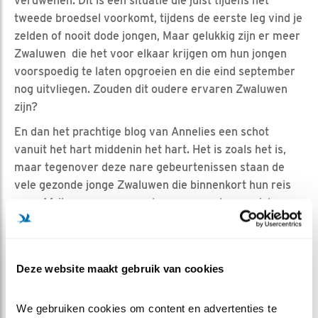
verdwenen. Dit is een situatie die juist tijdens het
tweede broedsel voorkomt, tijdens de eerste leg vind je
zelden of nooit dode jongen, Maar gelukkig zijn er meer
Zwaluwen die het voor elkaar krijgen om hun jongen
voorspoedig te laten opgroeien en die eind september
nog uitvliegen. Zouden dit oudere ervaren Zwaluwen
zijn?
En dan het prachtige blog van Annelies een schot
vanuit het hart middenin het hart. Het is zoals het is,
maar tegenover deze nare gebeurtenissen staan de
vele gezonde jonge Zwaluwen die binnenkort hun reis
naar Afrika aanvangen, volwassen worden en zich gaan
voorbereiden op een volgende voortplanting volgend
jaar en vergezeld zullen worden door Kuuk ouders en
kleintjes. Als ik de enorme zorgzaamheid van deze
Deze website maakt gebruik van cookies
familie zie, geloof ik in een behouden terugkeer!
We gebruiken cookies om content en advertenties te 