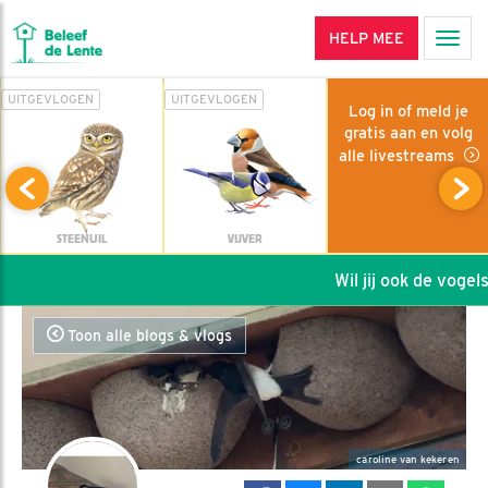
HELP MEE
Men
UITGEVLOGEN
UITGEVLOGEN
Log in of meld je
gratis aan en volg
alle livestreams
STEENUIL
VIJVER
Wil jij ook de vogels 
Toon alle blogs & vlogs
caroline van kekeren