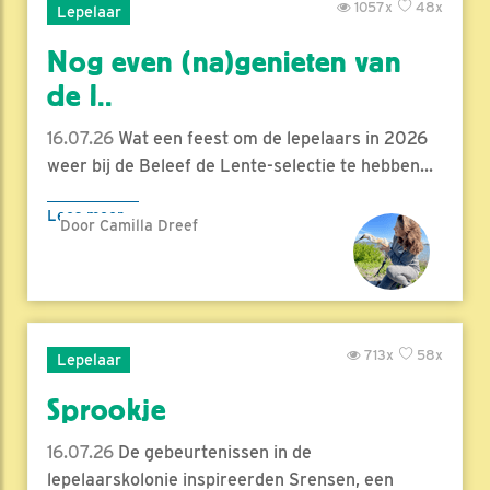
1057x
48x
Lepelaar
Nog even (na)genieten van
de l..
16.07.26
Wat een feest om de lepelaars in 2026
weer bij de Beleef de Lente-selectie te hebben...
Lees meer
Door Camilla Dreef
713x
58x
Lepelaar
Sprookje
16.07.26
De gebeurtenissen in de
lepelaarskolonie inspireerden Srensen, een