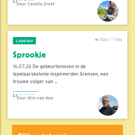
Lees meer
Door Camilla Dreef
700x
58x
Lepelaar
Sprookje
16.07.26
De gebeurtenissen in de
lepelaarskolonie inspireerden Srensen, een
trouwe volger van ..
Lees meer
Door Wim van Nee