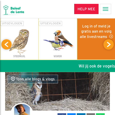
HELP MEE
Men
UITGEVLOGEN
UITGEVLOGEN
Log in of meld je
gratis aan en volg
alle livestreams
STEENUIL
VIJVER
Wil jij ook de vogels 
Toon alle blogs & vlogs