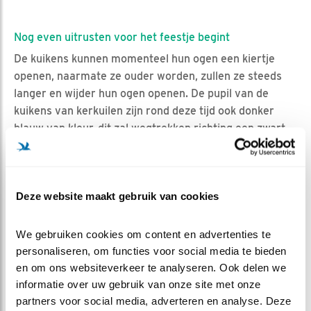
Nog even uitrusten voor het feestje begint
De kuikens kunnen momenteel hun ogen een kiertje
openen, naarmate ze ouder worden, zullen ze steeds
langer en wijder hun ogen openen. De pupil van de
kuikens van kerkuilen zijn rond deze tijd ook donker
blauw van kleur, dit zal wegtrekken richting een zwart
pupil. De kuikens zullen ook actiever worden in de kast,
ze klimmen en klauteren erop los en worden ook steeds
mondiger. We zullen hier in de toekomst vast veel
Deze website maakt gebruik van cookies
clipjes van gaan zien!
We gebruiken cookies om content en advertenties te 
Je ziet ze groeien
personaliseren, om functies voor social media te bieden 
De komende weken zullen de schachten in lengte
en om ons websiteverkeer te analyseren. Ook delen we 
doorgroeien, de huidige kwastjes van dons zullen dan
informatie over uw gebruik van onze site met onze 
plaatsmaken voor kwastjes van veren. Ook zal je
partners voor social media, adverteren en analyse. Deze 