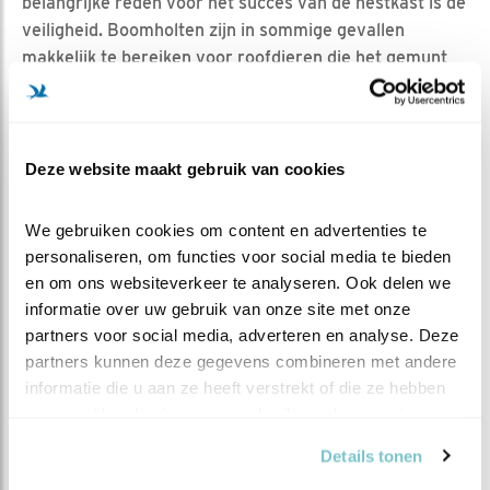
belangrijke reden voor het succes van de nestkast is de
veiligheid. Boomholten zijn in sommige gevallen
makkelijk te bereiken voor roofdieren die het gemunt
hebben op de eitjes of de jongen. Een nestkast die
speciaal voor de koolmees is gebouwd, is niet goed
toegankelijk voor roofdieren.
Deze website maakt gebruik van cookies
Nestkasten helpen!
We gebruiken cookies om content en advertenties te 
Vrouw koolmees is dus helemaal in haar nopjes met
personaliseren, om functies voor social media te bieden 
haar nestkast. Technisch gezien is het niet eens een
en om ons websiteverkeer te analyseren. Ook delen we 
koolmeeskast, maar een spreeuwenkast. Maar ja,
informatie over uw gebruik van onze site met onze 
vrouw koolmees heeft de gebruiksaanwijzing niet
partners voor social media, adverteren en analyse. Deze 
gelezen. Feit blijft dat het ophangen van nestkasten een
partners kunnen deze gegevens combineren met andere 
grote hulp is voor de vogels in je omgeving, en het is
informatie die u aan ze heeft verstrekt of die ze hebben 
nog genieten voor jou ook. Wie wil er nou niet zo een
verzameld op basis van uw gebruik van hun services.
schattig bolletje in de tuin?
Details tonen