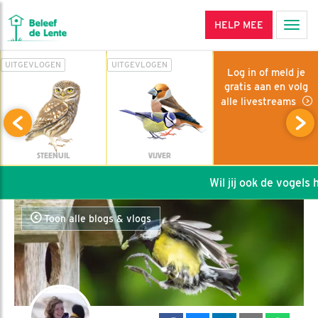
HELP MEE
Men
UITGEVLOGEN
UITGEVLOGEN
Log in of meld je
gratis aan en volg
alle livestreams
STEENUIL
VIJVER
Wil jij ook de vogels he
Toon alle blogs & vlogs