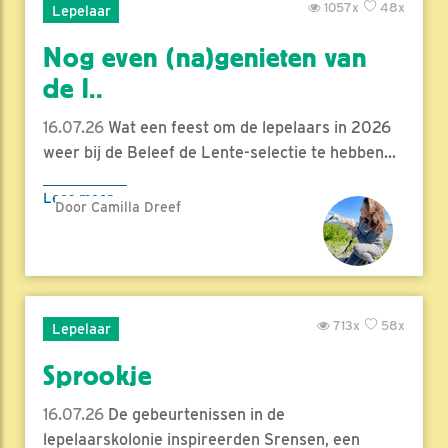
1057x
48x
Lepelaar
Nog even (na)genieten van
de l..
16.07.26
Wat een feest om de lepelaars in 2026
weer bij de Beleef de Lente-selectie te hebben...
Lees meer
Door Camilla Dreef
713x
58x
Lepelaar
Sprookje
16.07.26
De gebeurtenissen in de
lepelaarskolonie inspireerden Srensen, een