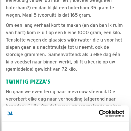
eenvoudig vinden op internet (hoeveel weegt een
boterham?) en dan blijkt een boterham 35 gram te
wegen. Maal 5 (vooruit) is dat 165 gram.
Om een lang verhaal kort te maken (en dan ben ik ruim
van hart) kom ik uit op een kleine 1000 gram, een kilo.
Tenslotte wegen de glaasjes wij(n)water die u voor het
slapen gaan als nachtmutsje tot u neemt, ook de
slordige grammen. Samenvattend: als u elke dag één
kilo voedsel naar binnen werkt, blijft u keurig op uw
(gemiddelde) gewicht van 72 kilo.
TWINTIG PIZZA'S
Nu gaan we even terug naar mevrouw steenuil. Die
verorbert elke dag naar verhouding (afgerond naar
beneden) 6 kilo. Om dat even wat concreter te maken:
een halve vlaai, tien speklappen, twee bloemkolen, 25
aardappels, 100 spruitjes (10 gram gemiddeld volgens
Wikipedia), 1 liter (zwaar) water en de nodige nootjes,