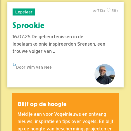
713x
58x
Lepelaar
Sprookje
16.07.26
De gebeurtenissen in de
lepelaarskolonie inspireerden Srensen, een
trouwe volger van ..
Lees meer
Door Wim van Nee
Blijf op de hoogte
Meld je aan voor Vogelnieuws en ontvang
nieuws, inspiratie en tips over vogels. En blijf
op de hoogte van beschermingsprojecten en