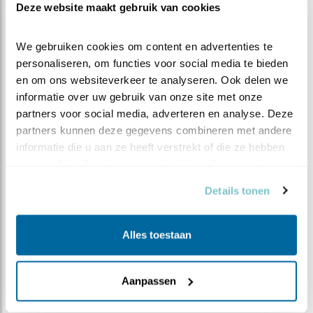
Deze website maakt gebruik van cookies
appelpunten, blokjes kaas en gevulde bonbons. Oftewel
het equivalent van 12 tot 20 pizza's, elke dag weer. En
dan komt ze geen grammetje aan! Ik snap het: u zou
We gebruiken cookies om content en advertenties te 
maar wat graag een steenuil zijn.
personaliseren, om functies voor social media te bieden 
en om ons websiteverkeer te analyseren. Ook delen we 
informatie over uw gebruik van onze site met onze 
partners voor social media, adverteren en analyse. Deze 
partners kunnen deze gegevens combineren met andere 
informatie die u aan ze heeft verstrekt of die ze hebben 
Steenuilenoverleg Nederland (STONE) is een
verzameld op basis van uw gebruik van hun services.
landelijke werkgroep die steenuilenbescherming en
Details tonen
-onderzoek coördineert, stimuleert en faciliteert.
Daartoe wordt samengewerkt met relevante
binnen- en buitenlandse, professionele en
Alles toestaan
vrijwilligersorganisaties. STONE is een
vrijwilligersorganisatie, zonder betaalde krachten.
Bezoek de
website van STONE
Aanpassen