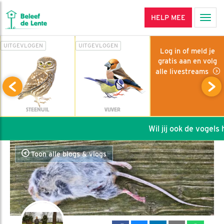
HELP MEE
Men
UITGEVLOGEN
UITGEVLOGEN
Log in of meld je
gratis aan en volg
alle livestreams
STEENUIL
VIJVER
Wil jij ook de vogels h
Toon alle blogs & vlogs