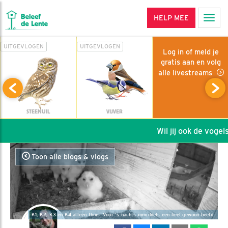
HELP MEE
Men
UITGEVLOGEN
UITGEVLOGEN
Log in of meld je
gratis aan en volg
alle livestreams
STEENUIL
VIJVER
Wil jij ook de vogels 
Toon alle blogs & vlogs
K1, K2, K3 en K4 alleen thuis. Voor 's nachts inmiddels een heel gewoon beeld.