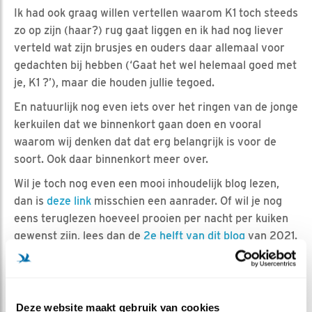
Ik had ook graag willen vertellen waarom K1 toch steeds
zo op zijn (haar?) rug gaat liggen en ik had nog liever
verteld wat zijn brusjes en ouders daar allemaal voor
gedachten bij hebben (‘Gaat het wel helemaal goed met
je, K1 ?’), maar die houden jullie tegoed.
En natuurlijk nog even iets over het ringen van de jonge
kerkuilen dat we binnenkort gaan doen en vooral
waarom wij denken dat dat erg belangrijk is voor de
soort. Ook daar binnenkort meer over.
Wil je toch nog even een mooi inhoudelijk blog lezen,
dan is
deze link
misschien een aanrader. Of wil je nog
eens teruglezen hoeveel prooien per nacht per kuiken
gewenst zijn, lees dan de
2e helft van dit blog
van 2021.
En ik had natuurlijk ook graag de foto hieronder nog
even goed gezet, maar ik voel de hamer nu zo dichtbij
komen dat dat waarschijnlijk ook niet meer gaat
Deze website maakt gebruik van cookies