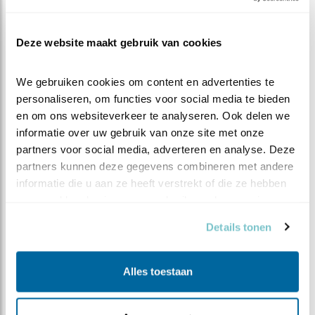
SPANNEND
Wij drukken gauw weer onze neus tegen het
Deze website maakt gebruik van cookies
computerscherm, onze tablet en/of onze smartphone.
En kijken nieuwsgierig en verwachtingsvol naar hoe de
We gebruiken cookies om content en advertenties te 
lepelaarperikelen zich verder ontwikkelen.
personaliseren, om functies voor social media te bieden 
en om ons websiteverkeer te analyseren. Ook delen we 
informatie over uw gebruik van onze site met onze 
partners voor social media, adverteren en analyse. Deze 
partners kunnen deze gegevens combineren met andere 
informatie die u aan ze heeft verstrekt of die ze hebben 
verzameld op basis van uw gebruik van hun services.
Details tonen
Alles toestaan