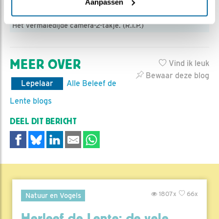
Aanpassen
Het vermaledijde camera-2-takje. (R.I.P.)
MEER OVER
Vind ik leuk
Bewaar deze blog
Lepelaar
Alle Beleef de
Lente blogs
DEEL DIT BERICHT
1807x
66x
Natuur en Vogels
Herleef de Lente: de vele