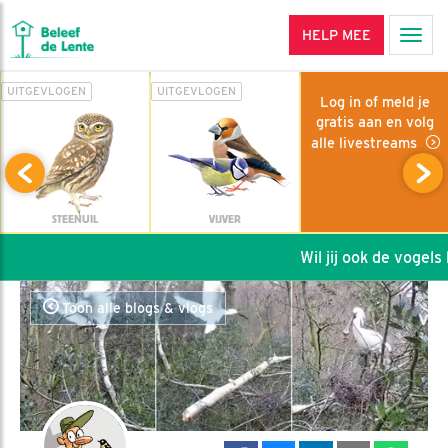
HELP MEE
Men
UITGEVLOGEN
UITGEVLOGEN
Log in of meld je
gratis aan en volg
alle livestreams
STEENUIL
VIJVER
Wil jij ook de vogels h
Toon alle blogs & vlogs