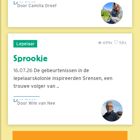
Lees meer
Door Camilla Dreef
699x
58x
Lepelaar
Sprookje
16.07.26
De gebeurtenissen in de
lepelaarskolonie inspireerden Srensen, een
trouwe volger van ..
Lees meer
Door Wim van Nee