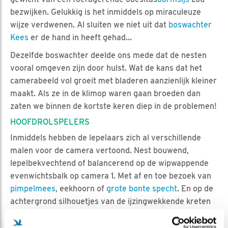
bezwijken. Gelukkig is het inmiddels op miraculeuze
wijze verdwenen. Al sluiten we niet uit dat
boswachter
Kees
er de hand in heeft gehad…
Dezelfde boswachter deelde ons mede dat de nesten
vooral omgeven zijn door hulst. Wat de kans dat het
camerabeeld vol groeit met bladeren aanzienlijk kleiner
maakt. Als ze in de klimop waren gaan broeden dan
zaten we binnen de kortste keren diep in de problemen!
HOOFDROLSPELERS
Inmiddels hebben de lepelaars zich al verschillende
malen voor de camera vertoond. Nest bouwend,
lepelbekvechtend of balancerend op de wipwappende
evenwichtsbalk op camera 1. Met af en toe bezoek van
pimpelmees
, eekhoorn of
grote bonte specht
. En op de
achtergrond silhouetjes van de ijzingwekkende kreten
slakende
blauwe reigers
. (Je zal ze maar als buren
hebben!)