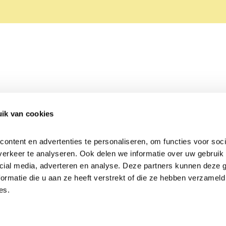
ik van cookies
Over Beleef de Lente
Mijn privacy
Cookieverklaring
ntent en advertenties te personaliseren, om functies voor socia
erkeer te analyseren. Ook delen we informatie over uw gebruik v
cial media, adverteren en analyse. Deze partners kunnen deze 
rmatie die u aan ze heeft verstrekt of die ze hebben verzameld 
es.
Samen voor
vogels en natuur