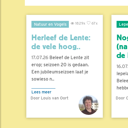
1829x
67x
Natuur en Vogels
Lepe
Herleef de Lente:
No
de vele hoog..
(na
de l
17.07.26
Beleef de Lente zit
erop; seizoen 20 is gedaan.
16.07
Een jubileumseizoen laat je
lepel
sowieso n..
Belee
hebbe
Lees meer
Door Louis van Oort
Door C
Lees 