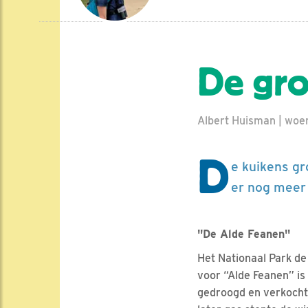
De gro
Albert Huisman | woe
D
e kuikens g
er nog meer 
"De Alde Feanen"
Het Nationaal Park de
voor “Alde Feanen” is
gedroogd en verkocht 