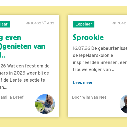
1049x
48x
704x
laar
Lepelaar
g even
Sprookje
)genieten van
16.07.26
De gebeurtenisse
..
de lepelaarskolonie
inspireerden Srensen, ee
.26
Wat een feest om de
trouwe volger van ..
aars in 2026 weer bij de
f de Lente-selectie te
Lees meer
n...
amilla Dreef
Door Wim van Nee
meer