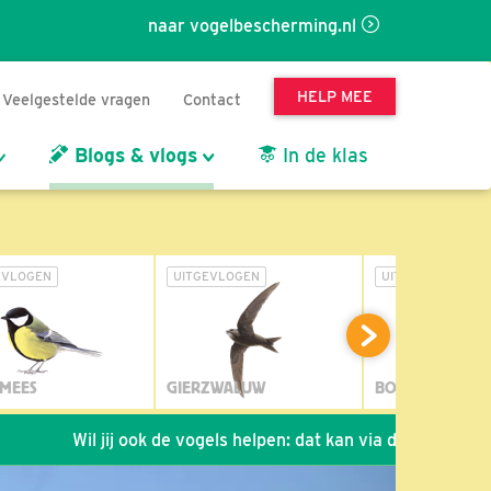
naar vogelbescherming.nl
HELP MEE
Veelgestelde vragen
Contact
Blogs & vlogs
In de klas
EVLOGEN
UITGEVLOGEN
UITGEVLOGEN
MEES
GIERZWALUW
BOSUIL
Wil jij ook de vogels helpen: dat kan via de link!
*
Seizoe