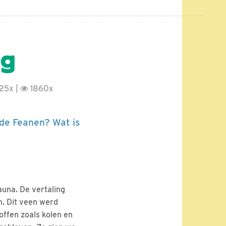
ig
25x |
1860x
lde Feanen? Wat is
auna. De vertaling
n. Dit veen werd
offen zoals kolen en