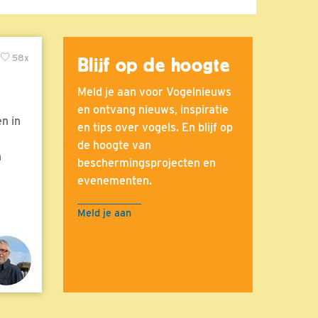
58x
Blijf op de hoogte
Meld je aan voor Vogelnieuws
en ontvang nieuws, inspiratie
n in
en tips over vogels. En blijf op
de hoogte van
n
beschermingsprojecten en
evenementen.
Meld je aan