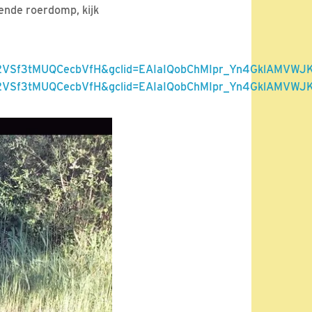
gende roerdomp, kijk
VSf3tMUQCecbVfH&gclid=EAIaIQobChMIpr_Yn4GklAMVWJ
G2VSf3tMUQCecbVfH&gclid=EAIaIQobChMIpr_Yn4GklAMV