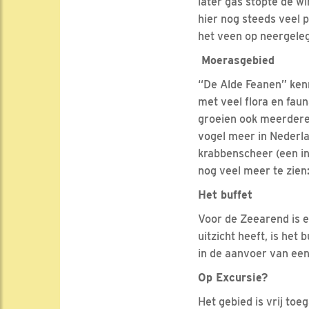
later gas stopte de w
hier nog steeds veel 
het veen op neergele
Moerasgebied
“De Alde Feanen” kenm
met veel flora en fau
groeien ook meerdere 
vogel meer in Nederl
krabbenscheer (een in
nog veel meer te zien: 
Het buffet
Voor de Zeearend is e
uitzicht heeft, is het
in de aanvoer van een
Op Excursie?
Het gebied is vrij toe