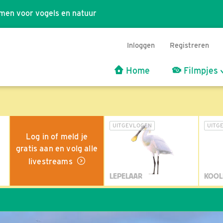
men voor vogels en natuur
Inloggen
Registreren
Home
Filmpjes
UITGEVLOGEN
UITG
Log in of meld je
gratis aan en volg alle
livestreams
LEPELAAR
KOOL