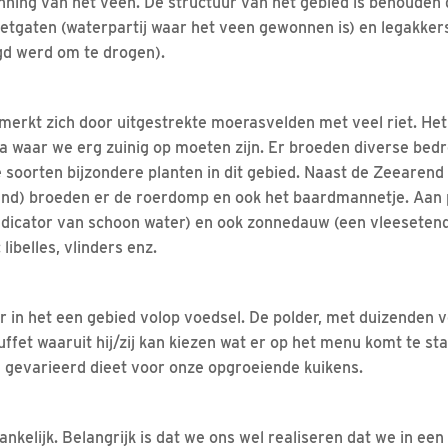
inning van het veen. De structuur van het gebied is behouden
petgaten (waterpartij waar het veen gewonnen is) en legakker
gd werd om te drogen).
erkt zich door uitgestrekte moerasvelden met veel riet. Het 
na waar we erg zuinig op moeten zijn. Er broeden diverse bed
soorten bijzondere planten in dit gebied. Naast de Zeearend
and) broeden er de roerdomp en ook het baardmannetje. Aan 
dicator van schoon water) en ook zonnedauw (een vleesetend 
libelles, vlinders enz.
r in het een gebied volop voedsel. De polder, met duizenden 
 buffet waaruit hij/zij kan kiezen wat er op het menu komt te st
 gevarieerd dieet voor onze opgroeiende kuikens.
gankelijk. Belangrijk is dat we ons wel realiseren dat we in een