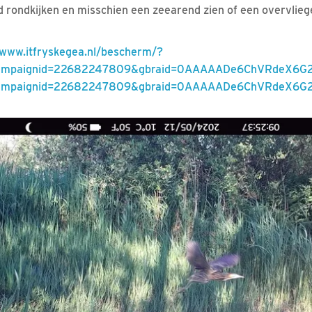
ed rondkijken en misschien een zeearend zien of een overvlie
//www.itfryskegea.nl/bescherm/?
campaignid=22682247809&gbraid=0AAAAADe6ChVRdeX6G2
campaignid=22682247809&gbraid=0AAAAADe6ChVRdeX6