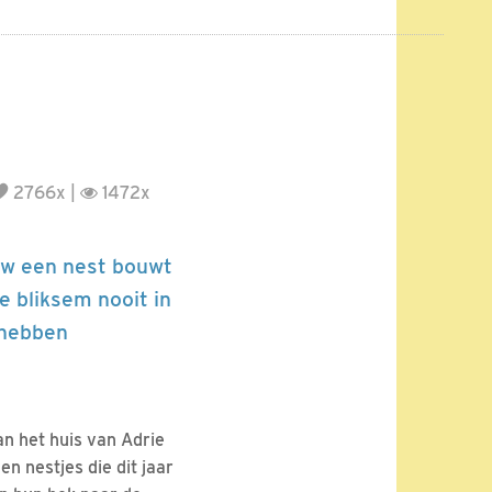
2766x |
1472x
uw een nest bouwt
e bliksem nooit in
 hebben
n het huis van Adrie
en nestjes die dit jaar