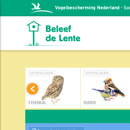
Vogelbescherming Nederland
- Sa
L
UITGEVLOGEN
UITGEVLOGEN
STEENUIL
VIJVER