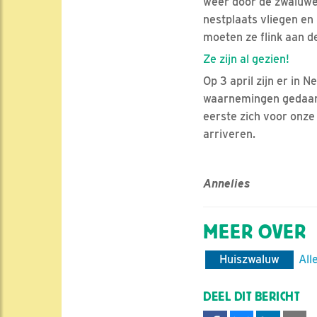
weer door de zwaluwen
nestplaats vliegen en
moeten ze flink aan de
Ze zijn al gezien!
Op 3 april zijn er in 
waarnemingen gedaan. 
eerste zich voor onze
arriveren.
Annelies
MEER OVER
Huiszwaluw
All
DEEL DIT BERICHT