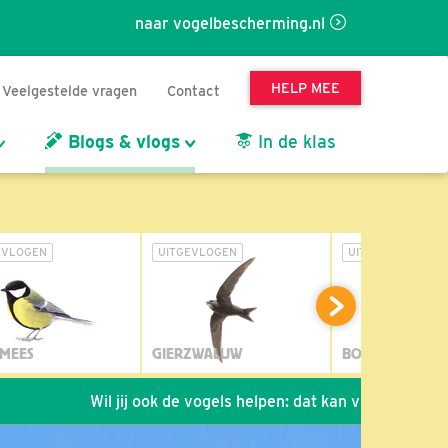
naar vogelbescherming.nl
HELP MEE
Veelgestelde vragen
Contact
Blogs & vlogs
In de klas
EVLOGEN
UITGEVLOGEN
UITGEVLOGEN
MEES
GIERZWALUW
BOSUIL
Wil jij ook de vogels helpen: dat kan via de link!
*