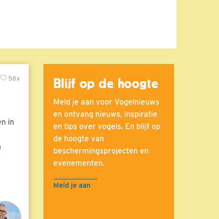
58x
Blijf op de hoogte
Meld je aan voor Vogelnieuws
en ontvang nieuws, inspiratie
n in
en tips over vogels. En blijf op
de hoogte van
n
beschermingsprojecten en
evenementen.
Meld je aan