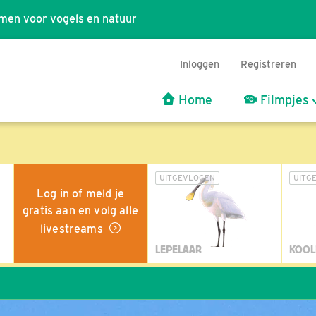
men voor vogels en natuur
Inloggen
Registreren
Home
Filmpjes
UITGEVLOGEN
UITG
Log in of meld je
gratis aan en volg alle
livestreams
LEPELAAR
KOOL