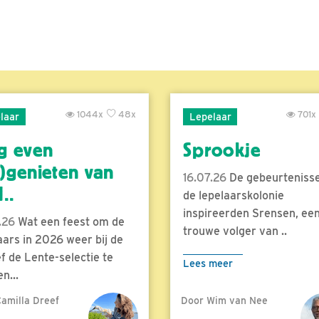
1044x
48x
701x
laar
Lepelaar
g even
Sprookje
)genieten van
16.07.26
De gebeurtenisse
..
de lepelaarskolonie
inspireerden Srensen, ee
.26
Wat een feest om de
trouwe volger van ..
aars in 2026 weer bij de
f de Lente-selectie te
Lees meer
n...
amilla Dreef
Door Wim van Nee
meer