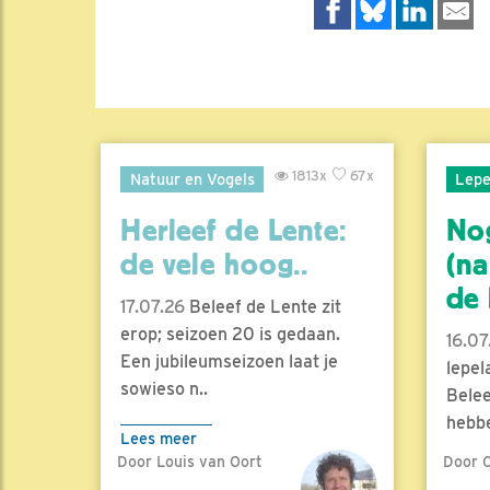
1813x
67x
Natuur en Vogels
Lepe
Herleef de Lente:
No
de vele hoog..
(na
de l
17.07.26
Beleef de Lente zit
erop; seizoen 20 is gedaan.
16.07
Een jubileumseizoen laat je
lepel
sowieso n..
Belee
hebbe
Lees meer
Door Louis van Oort
Door C
Lees 