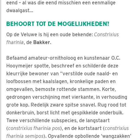
eend – al was die eend misschien een eenmalige
dwaalgast…
BEHOORT TOT DE MOGELIJKHEDEN?
Op de Veluwe is hij een oude bekende:
Constrixius
fharinia
, de
Bakker
.
Befaamd amateur-ornitholoog en kunstenaar O.C.
Hooymeijer spotte, beschreef en schilderde deze
kleurrijke bewoner van “verstilde oude naald- en
loofbossen met kaalslagen, kronkelige paden en
omgevallen, bemoste rottende stammen. Korte,
gedrongen verschijning met vierkante, in verhouding
grote kop. Redelijk zware spitse snavel. Rug rood tot
donkerbruin, borst licht met gespikkelde onderbuik.
Twee verschillende subspecies, de langstaart
(
constrixius fharinia pos
), en de kortstaart (
constrixius
fharinia semipos
). Opvallende opbollende ‘wangzakken’