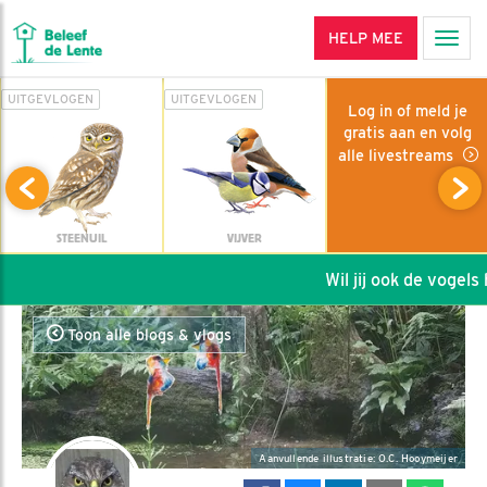
HELP MEE
Men
UITGEVLOGEN
UITGEVLOGEN
Log in of meld je
gratis aan en volg
alle livestreams
STEENUIL
VIJVER
Wil jij ook de vogels h
Toon alle blogs & vlogs
Aanvullende illustratie: O.C. Hooymeijer