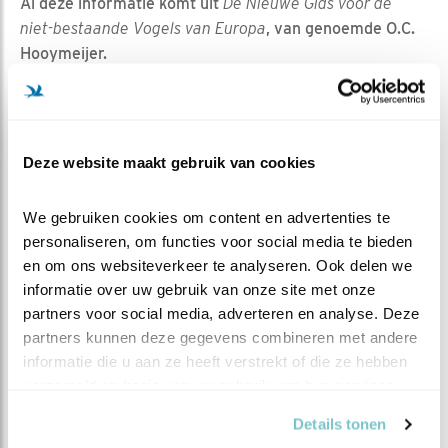
Al deze informatie komt uit
De Nieuwe Gids voor de
niet-bestaande Vogels van Europa
, van genoemde O.C.
Hooymeijer.
O, haha, denkt u nu misschien. Maar loop niet meteen
weg! Dit juweel van een boek is zó fantasierijk, zó
beeldend, zo grappig ook, dat ik het echt een keer onder
de aandacht wilde brengen. En hoe kan dat beter dan
Deze website maakt gebruik van cookies
met de niet-bestaande Bakker die volgens de in het
boek opgenomen Recepten geldt als zeer smakelijk
We gebruiken cookies om content en advertenties te 
hoofdingrediënt voor “Bakker in zuur”, een
personaliseren, om functies voor social media te bieden 
stoofschotel uit de Hoge Veluwe, waar vanwege de
en om ons websiteverkeer te analyseren. Ook delen we 
zondagsrust deze stoofschotel op zaterdag werd en
informatie over uw gebruik van onze site met onze 
soms nog wordt bereid…
partners voor social media, adverteren en analyse. Deze 
partners kunnen deze gegevens combineren met andere 
Moge O.C. Hooymeijer u leiden in een wonderlijke
informatie die u aan ze heeft verstrekt of die ze hebben 
vogelwereld: “
Het is niet waar, maar het had waar
verzameld op basis van uw gebruik van hun services.
kunnen zijn
”. Wij hebben bij de vijver nu, na het
witborstje en de BBB, ook de Bakker!
Details tonen