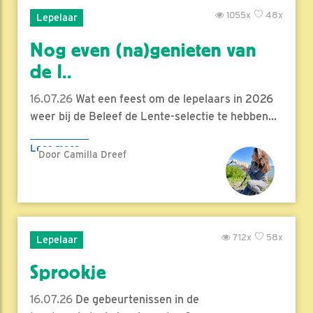
1055x
48x
Lepelaar
Nog even (na)genieten van
de l..
16.07.26
Wat een feest om de lepelaars in 2026
weer bij de Beleef de Lente-selectie te hebben...
Lees meer
Door Camilla Dreef
712x
58x
Lepelaar
Sprookje
16.07.26
De gebeurtenissen in de