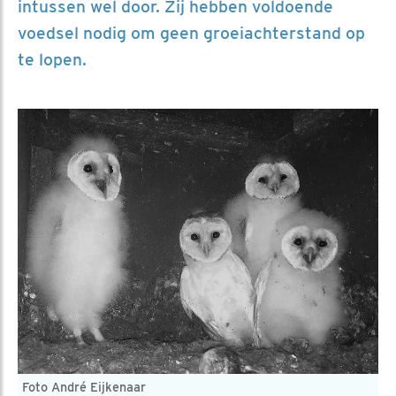
intussen wel door. Zij hebben voldoende
voedsel nodig om geen groeiachterstand op
te lopen.
Foto André Eijkenaar