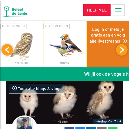
HELP MEE
Men
UITGEVLOGEN
UITGEVLOGEN
Log in of meld je
gratis aan en volg
alle livestreams
STEENUIL
VIJVER
Wil jij ook de vogels hel
Toon alle blogs & vlogs
foto Barn Owl Trust