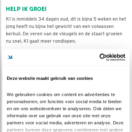
HELP IK GROEI
K1 is inmiddels 34 dagen oud, dit is bijna 5 weken en het
jong heeft nu bijna het gewicht van een volwassen
kerkuil. De veren van de vleugels en de staart groeien
nu snel. K1 gaat meer rondlopen.
In onze nestkast zijn de jonge kerkuilen goed
beschermd. Voor kerkuilen die achter een uilenbord of
tussen het dakbeschot wonen is dit een kritieke
periode. Het komt herhaaldelijk voor dat er een jong uit
Deze website maakt gebruik van cookies
het nest valt. Vooral aan het begin van de nacht,
wanneer de jongen staan te dringen aan de rand van
We gebruiken cookies om content en advertenties te 
het nest, als één van de ouders met een prooi komt.
personaliseren, om functies voor social media te bieden 
Een klein duwtje en één van de jongen tuimelt naar
en om ons websiteverkeer te analyseren. Ook delen we 
beneden. Bij luid blazen (hier zit ik) zullen de ouders het
informatie over uw gebruik van onze site met onze 
jong blijven voeren.
partners voor social media, adverteren en analyse. Deze 
Vlak voor het in ontvangst nemen van de prooi slaat
partners kunnen deze gegevens combineren met andere 