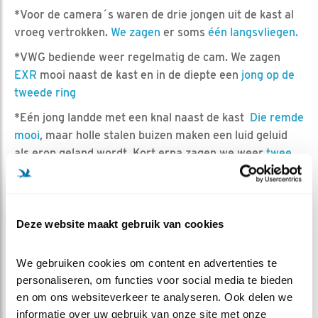
*Voor de camera´s waren de drie jongen uit de kast al
vroeg vertrokken.
We zagen
er soms
één langsvliegen.
*VWG bediende weer regelmatig de cam. We zagen
EXR
mooi naast de kast en in de diepte een
jong op de
tweede ring
*Eén jong landde met een knal naast de kast
Die remde
mooi
, maar holle stalen buizen maken een luid geluid
als erop geland wordt. Kort erna zagen we weer
twee
jongen in de lucht.
* EXR
kwam eind van de middag naar de kast. EXO ook
even later, zij
vertrok met een restje.
Deze website maakt gebruik van cookies
*Even later stond er een
jong te genieten van de regen
.
*Af en toe
zagen we ze vliegen
in de avond. En eindelijk
We gebruiken cookies om content en advertenties te 
personaliseren, om functies voor social media te bieden 
kwam
EXS
bij de kast. De andere drie volgden.
Alle vier
en om ons websiteverkeer te analyseren. Ook delen we 
de jonge slechtvalken
zijn weer bij elkaar voor de nacht.
informatie over uw gebruik van onze site met onze 