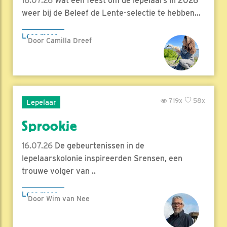
16.07.26
Wat een feest om de lepelaars in 2026
weer bij de Beleef de Lente-selectie te hebben...
Lees meer
Door Camilla Dreef
719x
58x
Lepelaar
Sprookje
16.07.26
De gebeurtenissen in de
lepelaarskolonie inspireerden Srensen, een
trouwe volger van ..
Lees meer
Door Wim van Nee