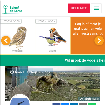
HELP MEE
Men
UITGEVLOGEN
UITGEVLOGEN
Log in of meld je
gratis aan en volg
alle livestreams
STEENUIL
VIJVER
Wil jij ook de vogels helpen
Toon alle blogs & vlogs
EXS eerste vlucht