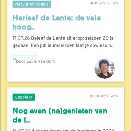
1862x
68x
Natuur en Vogels
Herleef de Lente: de vele
hoog..
17.07.26
Beleef de Lente zit erop; seizoen 20 is
gedaan. Een jubileumseizoen laat je sowieso n..
Lees meer
Door Louis van Oort
1064x
48x
Lepelaar
Nog even (na)genieten van
de l..