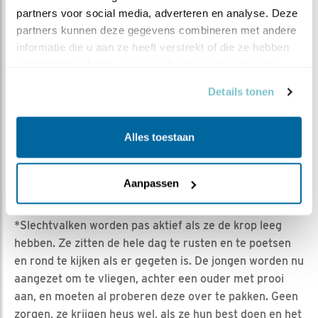
partners voor social media, adverteren en analyse. Deze 
partners kunnen deze gegevens combineren met andere 
informatie die u aan ze heeft verstrekt of die ze hebben 
verzameld op basis van uw gebruik van hun services.
Details tonen
Dinsdag 9 juni 2020
*Drie jongen gingen voor dag en dauw al vluchtjes
Alles toestaan
maken. Om zeven uur kwam hun
moeder even kijken
bij
de kast. Een jong
vloog op haar af,
maar ze had geen
eten. De jongen leken hongerig, er werd ook in de
Aanpassen
ochtend aan de oude restprooi in de kast geknabbeld.
*Slechtvalken worden pas aktief als ze de krop leeg
hebben. Ze zitten de hele dag te rusten en te poetsen
en rond te kijken als er gegeten is. De jongen worden nu
aangezet om te vliegen, achter een ouder met prooi
aan, en moeten al proberen deze over te pakken. Geen
zorgen, ze krijgen heus wel, als ze hun best doen en het