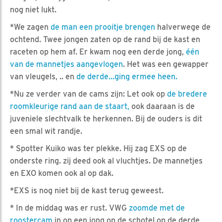
nog niet lukt.
*We zagen
de man een prooitje brengen
halverwege de
ochtend. Twee jongen zaten op de rand bij de kast en
raceten op hem af. Er kwam nog een derde jong,
één
van de mannetjes aangevlogen
. Het was een gewapper
van vleugels, .. en
de derde...ging ermee heen.
*Nu ze verder van de cams zijn: Let ook op
de bredere
roomkleurige rand aan de staart,
ook daaraan is de
juveniele slechtvalk te herkennen. Bij de ouders is dit
een smal wit randje.
* Spotter Kuiko was ter plekke. Hij zag EXS op de
onderste ring. zij deed ook al vluchtjes. De mannetjes
en EXO komen ook al op dak.
*EXS is nog niet bij de kast terug geweest.
* In de middag was er rust. VWG
zoomde met de
roostercam
in op een jong op de schotel op de derde