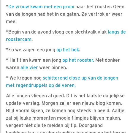
*
De vrouw kwam met een prooi
naar het rooster. Geen
van de jongen had het in de gaten. Ze vertrok er weer
mee.
*Begin van de avond vloog een slechtvalk vlak
langs de
roostercam
.
*En we zagen een jong
op het hek
.
* Half tien kwam een jong
op het rooster.
Met donker
waren
alle vier
weer binnen.
* We kregen nog
schitterend close up van de jongen
met regendruppels op de veren.
Alle jongen vliegen al goed. Dit is het laatste dagelijkse
update-verslag. Morgen zal er een nieuw blog komen.
Blijf vooral kijken, ze komen nog steeds in beeld. Aaltje
zal bij leuke momenten mooie filmpjes blijven maken,
vergeet niet die te melden bij tip. Doorgaand
beeldverslag is verder dagelijks te volgen op het forum