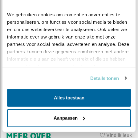
de merelpagina wel leuker. Vrouw merel heeft het
startsein al gegeven, samen gaan we er een mooi
We gebruiken cookies om content en advertenties te 
seizoen van maken, Beleef de Lente.
personaliseren, om functies voor social media te bieden 
en om ons websiteverkeer te analyseren. Ook delen we 
informatie over uw gebruik van onze site met onze 
partners voor social media, adverteren en analyse. Deze 
partners kunnen deze gegevens combineren met andere 
informatie die u aan ze heeft verstrekt of die ze hebben 
verzameld op basis van uw gebruik van hun services.
Details tonen
Alles toestaan
Aanpassen
MEER OVER
Vind ik leuk