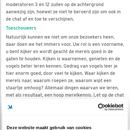
moderatoren 3 en 12 zullen op de achtergrond
aanwezig zijn, hoewel ze niet te beroerd zijn om ook in
de chat af en toe te verschijnen.
Toeschouwers
Natuurlijk kunnen we niet om onze bezoekers heen,
daar doen we het immers voor. Uw rol is een voorname,
u bent kijker en wordt geacht de merels goed in de
gaten te houden. Kijken is waarnemen, genieten en de
vogels beter leren kennen. Gedrag van vogels leer je
hier enorm goed, door veel te kijken. Waar kijken de
merels naar, waarom roepen ze, waarom wipt een
staartje omhoog? Allemaal dingen waarvan we leren,
met als resultaat, een hoop merelkennis. Let op de chat
en luister naar elkaar, durf te vragen via de tab vragen.
Genieten
U ziet het merelteam wil u graag op allerlei manieren
betrekken, niets is overigens verplicht, maar het maakt
Deze website maakt gebruik van cookies