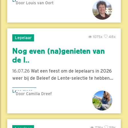
Lees meer
Door Louis van Oort
1075x
48x
Lepelaar
Nog even (na)genieten van
de l..
16.07.26
Wat een feest om de lepelaars in 2026
weer bij de Beleef de Lente-selectie te hebben...
Lees meer
Door Camilla Dreef
726x
59x