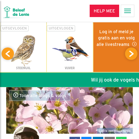
HELP MEE
Men
UITGEVLOGEN
UITGEVLOGEN
Log in of meld je
gratis aan en volg
alle livestreams
STEENUIL
VIJVER
Wil jij ook de vogels he
Toon alle blogs & vlogs
Lente een nieuw begin