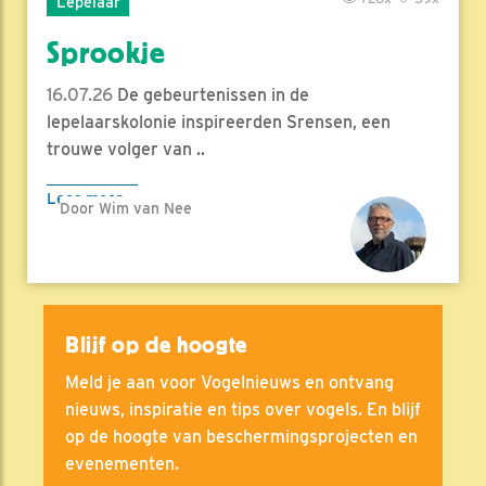
Lepelaar
Sprookje
16.07.26
De gebeurtenissen in de
lepelaarskolonie inspireerden Srensen, een
trouwe volger van ..
Lees meer
Door Wim van Nee
Blijf op de hoogte
Meld je aan voor Vogelnieuws en ontvang
nieuws, inspiratie en tips over vogels. En blijf
op de hoogte van beschermingsprojecten en
evenementen.