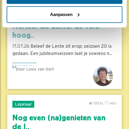
1838x
68x
Natuur en Vogels
Aanpassen
Herleef de Lente: de vele
hoog..
17.07.26
Beleef de Lente zit erop; seizoen 20 is
gedaan. Een jubileumseizoen laat je sowieso n..
Lees meer
Door Louis van Oort
1053x
48x
Lepelaar
Nog even (na)genieten van
de l..