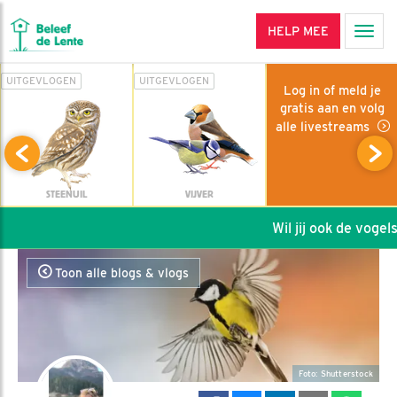
HELP MEE
Men
UITGEVLOGEN
UITGEVLOGEN
Log in of meld je
gratis aan en volg
alle livestreams
STEENUIL
VIJVER
Wil jij ook de vogels 
Toon alle blogs & vlogs
Foto: Shutterstock