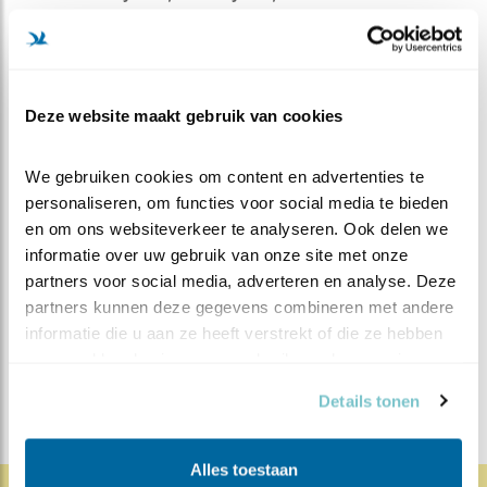
als je vandaag de grote uitvliegshow hebt gemist, er
komt nog een herkansing.
Het rijk alleen
Zou het laatste kuiken uit nestkast 1 vandaag het nest
Deze website maakt gebruik van cookies
nog verlaten, of slaapt hij nog een nachtje in de
nestkast, nu hij het rijk alleen heeft. Kijkt u mee?
We gebruiken cookies om content en advertenties te 
personaliseren, om functies voor social media te bieden 
en om ons websiteverkeer te analyseren. Ook delen we 
MEER OVER
Vind ik leuk
informatie over uw gebruik van onze site met onze 
Bewaar deze blog
partners voor social media, adverteren en analyse. Deze 
Koolmees
Alle Beleef de
partners kunnen deze gegevens combineren met andere 
Lente blogs
informatie die u aan ze heeft verstrekt of die ze hebben 
verzameld op basis van uw gebruik van hun services.
DEEL DIT BERICHT
Details tonen
Alles toestaan