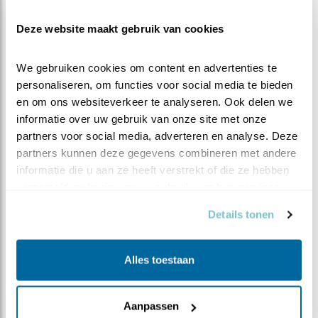
katten krijgen hun eten en speelgoed thuis wel.
Deze website maakt gebruik van cookies
Ook het afdekken met gaas van putten, roosters,
kelderluiken enzovoorts, kan voorkomen dat een jong
We gebruiken cookies om content en advertenties te 
klein vogeltje ergens in terecht komt waar hij niet meer
personaliseren, om functies voor social media te bieden 
uit weg kan.
en om ons websiteverkeer te analyseren. Ook delen we 
informatie over uw gebruik van onze site met onze 
En nu weer genieten van alle mooie beelden bij BDL en
partners voor social media, adverteren en analyse. Deze 
deze vijver!
partners kunnen deze gegevens combineren met andere 
informatie die u aan ze heeft verstrekt of die ze hebben 
verzameld op basis van uw gebruik van hun services.
Details tonen
Alles toestaan
Aanpassen