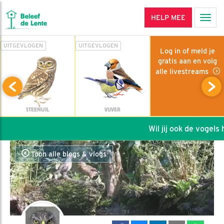
HELP MEE
Men
UITGEVLOGEN
UITGEVLOGEN
Log in of meld je
gratis aan en volg
alle livestreams
STEENUIL
VIJVER
Wil jij ook de vogels he
Toon alle blogs & vlogs