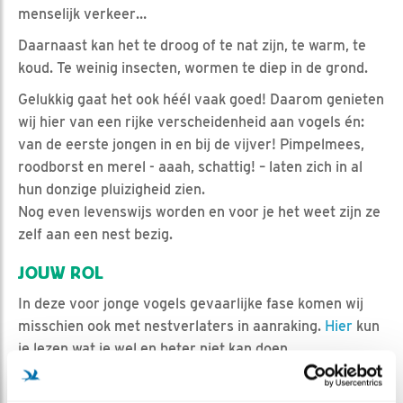
menselijk verkeer…
Daarnaast kan het te droog of te nat zijn, te warm, te
koud. Te weinig insecten, wormen te diep in de grond.
Gelukkig gaat het ook héél vaak goed! Daarom genieten
wij hier van een rijke verscheidenheid aan vogels én:
van de eerste jongen in en bij de vijver! Pimpelmees,
roodborst en merel - aaah, schattig! – laten zich in al
hun donzige pluizigheid zien.
Nog even levenswijs worden en voor je het weet zijn ze
zelf aan een nest bezig.
JOUW ROL
In deze voor jonge vogels gevaarlijke fase komen wij
misschien ook met nestverlaters in aanraking.
Hier
kun
je lezen wat je wel en beter niet kan doen.
Zelf zou ik het liefst zien dat huiskatten die wél buiten
komen, in ieder geval een belletje om krijgen. Die