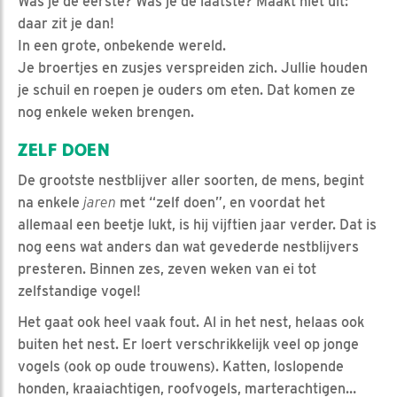
Was je de eerste? Was je de laatste? Maakt niet uit:
daar zit je dan!
In een grote, onbekende wereld.
Je broertjes en zusjes verspreiden zich. Jullie houden
je schuil en roepen je ouders om eten. Dat komen ze
nog enkele weken brengen.
ZELF DOEN
De grootste nestblijver aller soorten, de mens, begint
na enkele
jaren
met “zelf doen”, en voordat het
allemaal een beetje lukt, is hij vijftien jaar verder. Dat is
nog eens wat anders dan wat gevederde nestblijvers
presteren. Binnen zes, zeven weken van ei tot
zelfstandige vogel!
Het gaat ook heel vaak fout. Al in het nest, helaas ook
buiten het nest. Er loert verschrikkelijk veel op jonge
vogels (ook op oude trouwens). Katten, loslopende
honden, kraaiachtigen, roofvogels, marterachtigen…