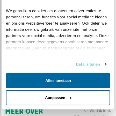
STORK, de Engelse naam voor een echte
We gebruiken cookies om content en advertenties te 
Nederlandse vogel: de ooievaar. STORK is een
personaliseren, om functies voor social media te bieden 
vrijwilligersorganisatie, die zich belangeloos inzet
en om ons websiteverkeer te analyseren. Ook delen we 
voor de ooievaars in Nederland. In de jaren zestig
informatie over uw gebruik van onze site met onze 
waren de ooievaar in Nederland vrijwel
partners voor social media, adverteren en analyse. Deze 
uitgestorven, door het gebruik van zware
partners kunnen deze gegevens combineren met andere 
pesticiden zoals DDT. Om de ooievaar te laten
informatie die u aan ze heeft verstrekt of die ze hebben 
terugkeren, hebben vele vrijwilligers en
verzameld op basis van uw gebruik van hun services.
Vogelbescherming Nederland zich sinds 1969 flink
Details tonen
ingezet. Het doel was de terugkeer van de ooievaar
als broedvogel in Nederland. Dat lukt. Met de
ooievaars lijkt het nu goed te gaan. Het aantal
Alles toestaan
broedparen neemt weer toe. Bezoek de
website
van STORK
Aanpassen
MEER OVER
Vind ik leuk