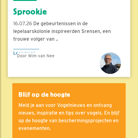
Sprookje
16.07.26
De gebeurtenissen in de
lepelaarskolonie inspireerden Srensen, een
trouwe volger van ..
Lees meer
Door Wim van Nee
Blijf op de hoogte
Meld je aan voor Vogelnieuws en ontvang
nieuws, inspiratie en tips over vogels. En blijf
op de hoogte van beschermingsprojecten en
evenementen.