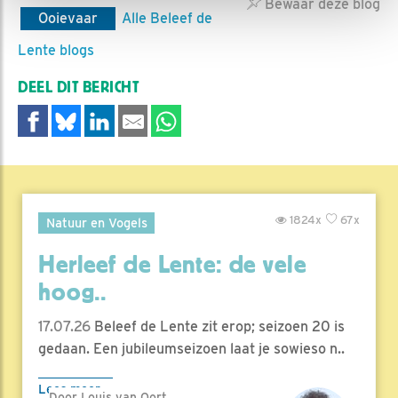
Bewaar deze blog
Ooievaar
Alle Beleef de
Lente blogs
DEEL DIT BERICHT
1824x
67x
Natuur en Vogels
Herleef de Lente: de vele
hoog..
17.07.26
Beleef de Lente zit erop; seizoen 20 is
gedaan. Een jubileumseizoen laat je sowieso n..
Lees meer
Door Louis van Oort