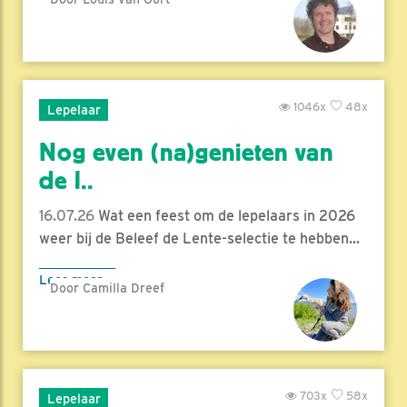
1046x
48x
Lepelaar
Nog even (na)genieten van
de l..
16.07.26
Wat een feest om de lepelaars in 2026
weer bij de Beleef de Lente-selectie te hebben...
Lees meer
Door Camilla Dreef
703x
58x
Lepelaar