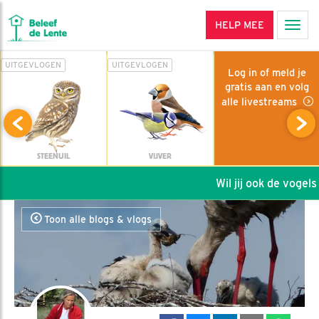
HELP MEE
Men
UITGEVLOGEN
UITGEVLOGEN
Log in of meld je
gratis aan en volg
alle livestreams
STEENUIL
VIJVER
Wil jij ook de vogels h
Toon alle blogs & vlogs