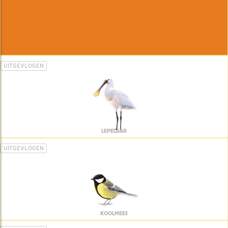
UITGEVLOGEN
LEPELAAR
UITGEVLOGEN
KOOLMEES