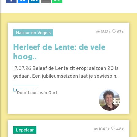
1812x
67x
Natuur en Vogels
Herleef de Lente: de vele
hoog..
17.07.26
Beleef de Lente zit erop; seizoen 20 is
gedaan. Een jubileumseizoen laat je sowieso n..
Lees meer
Door Louis van Oort
1043x
48x
Lepelaar