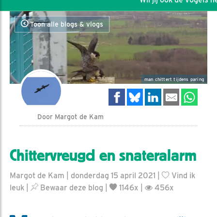
Toon alle blogs & vlogs
man chittert tijdens paring
Door Margot de Kam
Chittervreugd en snateralarm
Margot de Kam | donderdag 15 april 2021 |
Vind ik
leuk
|
Bewaar deze blog
|
1146x |
456x