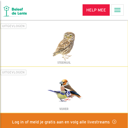
HELP MEE
Men
UITGEVLOGEN
STEENUIL
UITGEVLOGEN
VIJVER
Log in of meld je gratis aan en volg alle livestreams