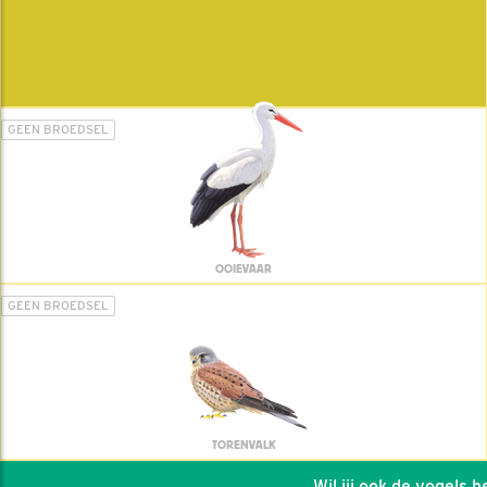
GEEN BROEDSEL
OOIEVAAR
GEEN BROEDSEL
TORENVALK
Wil jij ook de vogels hel