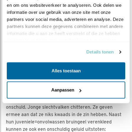
jonge slechtvalk
en om ons websiteverkeer te analyseren. Ook delen we 
informatie over uw gebruik van onze site met onze 
partners voor social media, adverteren en analyse. Deze 
In vorige blogs heb ik verteld over het chuppen
partners kunnen deze gegevens combineren met andere 
onderling, vooral in de baltstijd, met de hoffelijke
informatie die u aan ze heeft verstrekt of die ze hebben 
buigingen en het snavelen; over het gakchuppen met de
verzameld op basis van uw gebruik van hun services.
brede houding, het kopbuigen en het stampvoeten
tegen indringers; en over het gegil: het wailen, dat
Details tonen
wordt gebruikt voor communicatie tussen het
slechtvalkpaar en door hun jongen.
Alles toestaan
CHITTEREN
Aanpassen
Is dan weer een heel ander geluid. Het is een geluid van
onschuld. Jonge slechtvalken chitteren. Ze geven
ermee aan dat ze niks kwaads in de zin hebben. Naast
hun juveniele=onvolwassen bruingeel verenkleed
kunnen ze ook een onschuldig geluid uitstoten: