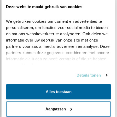
leniger zijn dan de Keruilen. Dat stelt enigzins gerust.
Deze website maakt gebruik van cookies
Maar het wordt misschien toch wel een beetje
spannend als de jonge Roodstaarten uitvliegen.
We gebruiken cookies om content en advertenties te 
Blijf kijken om te ontdekken wat deze buren nog meer
personaliseren, om functies voor social media te bieden 
met elkaar hebben.
en om ons websiteverkeer te analyseren. Ook delen we 
~ Bart
informatie over uw gebruik van onze site met onze 
partners voor social media, adverteren en analyse. Deze 
partners kunnen deze gegevens combineren met andere 
informatie die u aan ze heeft verstrekt of die ze hebben 
verzameld op basis van uw gebruik van hun services.
Details tonen
Alles toestaan
Aanpassen
Kerkuil komt uit de kast terwijl de Roodstaart toe kijkt.