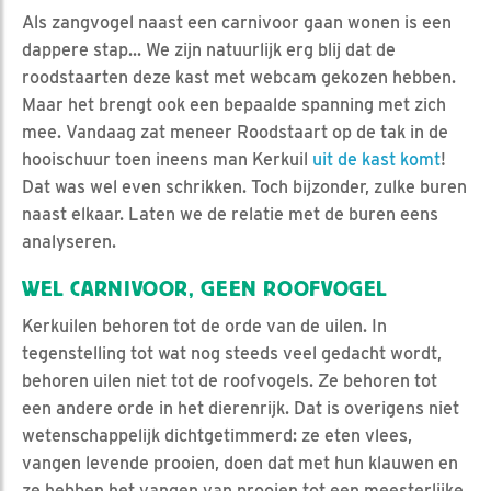
Als zangvogel naast een carnivoor gaan wonen is een
dappere stap... We zijn natuurlijk erg blij dat de
roodstaarten deze kast met webcam gekozen hebben.
Maar het brengt ook een bepaalde spanning met zich
mee. Vandaag zat meneer Roodstaart op de tak in de
hooischuur toen ineens man Kerkuil
uit de kast komt
!
Dat was wel even schrikken. Toch bijzonder, zulke buren
naast elkaar. Laten we de relatie met de buren eens
analyseren.
WEL CARNIVOOR, GEEN ROOFVOGEL
Kerkuilen behoren tot de orde van de uilen. In
tegenstelling tot wat nog steeds veel gedacht wordt,
behoren uilen niet tot de roofvogels. Ze behoren tot
een andere orde in het dierenrijk. Dat is overigens niet
wetenschappelijk dichtgetimmerd: ze eten vlees,
vangen levende prooien, doen dat met hun klauwen en
ze hebben het vangen van prooien tot een meesterlijke