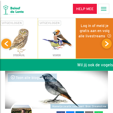
HELP MEE
Men
UITGEVLOGEN
UITGEVLOGEN
Log in of meld je
gratis aan en volg
alle livestreams
STEENUIL
VIJVER
Wil jij ook de vogels 
Toon alle blogs & vlogs
Mannetje zwarte roodstaart. Bron: Dreamstime