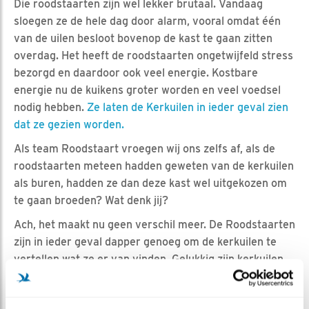
Die roodstaarten zijn wel lekker brutaal. Vandaag
sloegen ze de hele dag door alarm, vooral omdat één
van de uilen besloot bovenop de kast te gaan zitten
overdag. Het heeft de roodstaarten ongetwijfeld stress
bezorgd en daardoor ook veel energie. Kostbare
energie nu de kuikens groter worden en veel voedsel
nodig hebben.
Ze laten de Kerkuilen in ieder geval zien
dat ze gezien worden.
Als team Roodstaart vroegen wij ons zelfs af, als de
roodstaarten meteen hadden geweten van de kerkuilen
als buren, hadden ze dan deze kast wel uitgekozen om
te gaan broeden? Wat denk jij?
Ach, het maakt nu geen verschil meer. De Roodstaarten
zijn in ieder geval dapper genoeg om de kerkuilen te
vertellen wat ze er van vinden. Gelukkig zijn kerkuilen
overdag heel relaxed. We zien op het clipje van
vandaag ook dat de volwassen Roodstaarten sneller en