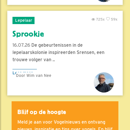
725x
59x
Lepelaar
Sprookje
16.07.26
De gebeurtenissen in de
lepelaarskolonie inspireerden Srensen, een
trouwe volger van ..
Lees meer
Door Wim van Nee
Blijf op de hoogte
Meld je aan voor Vogelnieuws en ontvang
nieuws, inspiratie en tips over vogels. En blijf