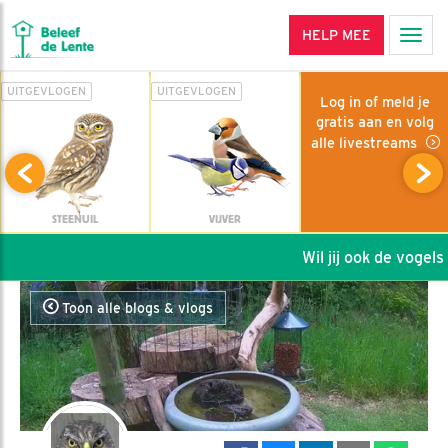
HELP MEE
Men
UITGEVLOGEN
UITGEVLOGEN
Log in of meld je
gratis aan en volg
alle livestreams
STEENUIL
VIJVER
Wil jij ook de vogels h
Toon alle blogs & vlogs