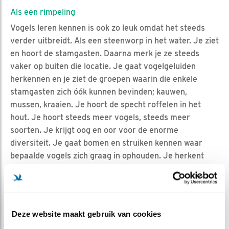
Als een rimpeling
Vogels leren kennen is ook zo leuk omdat het steeds
verder uitbreidt. Als een steenworp in het water. Je ziet
en hoort de stamgasten. Daarna merk je ze steeds
vaker op buiten die locatie. Je gaat vogelgeluiden
herkennen en je ziet de groepen waarin die enkele
stamgasten zich óók kunnen bevinden; kauwen,
mussen, kraaien. Je hoort de specht roffelen in het
hout. Je hoort steeds meer vogels, steeds meer
soorten. Je krijgt oog en oor voor de enorme
diversiteit. Je gaat bomen en struiken kennen waar
bepaalde vogels zich graag in ophouden. Je herkent
insecten en vlinders die voedsel zijn voor de vogels.
De wereld is een enorme voedertafel
Waar je ook komt, overal zijn vogels. Het begint met de
Deze website maakt gebruik van cookies
vogels in je eigen achtertuin. Vogels in andere tuinen.