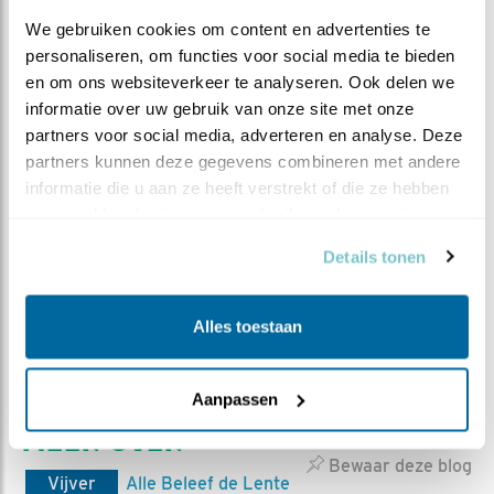
Parken en bossen, heide.
We gebruiken cookies om content en advertenties te 
En uiteindelijk: vogels kennen geen grenzen.
personaliseren, om functies voor social media te bieden 
Kunnen wij misschien nog iets van leren.
en om ons websiteverkeer te analyseren. Ook delen we 
informatie over uw gebruik van onze site met onze 
partners voor social media, adverteren en analyse. Deze 
partners kunnen deze gegevens combineren met andere 
informatie die u aan ze heeft verstrekt of die ze hebben 
verzameld op basis van uw gebruik van hun services.
Details tonen
Alles toestaan
Aanpassen
MEER OVER
Vind ik leuk
Bewaar deze blog
Vijver
Alle Beleef de Lente