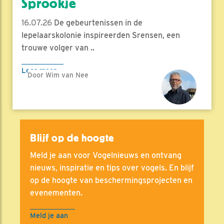
Sprookje
16.07.26
De gebeurtenissen in de
lepelaarskolonie inspireerden Srensen, een
trouwe volger van ..
Lees meer
Door Wim van Nee
Blijf op de hoogte
Meld je aan voor Vogelnieuws en ontvang
nieuws, inspiratie en tips over vogels. En blijf
op de hoogte van beschermingsprojecten en
evenementen.
Meld je aan