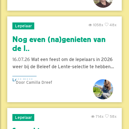
1058x
48x
Lepelaar
Nog even (na)genieten van
de l..
16.07.26
Wat een feest om de lepelaars in 2026
weer bij de Beleef de Lente-selectie te hebben...
Lees meer
Door Camilla Dreef
714x
58x
Lepelaar