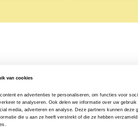
ik van cookies
Over Beleef de Lente
Mijn privacy
Cookieverklaring
ntent en advertenties te personaliseren, om functies voor socia
erkeer te analyseren. Ook delen we informatie over uw gebruik v
cial media, adverteren en analyse. Deze partners kunnen deze 
rmatie die u aan ze heeft verstrekt of die ze hebben verzameld 
es.
Samen voor
vogels en natuur