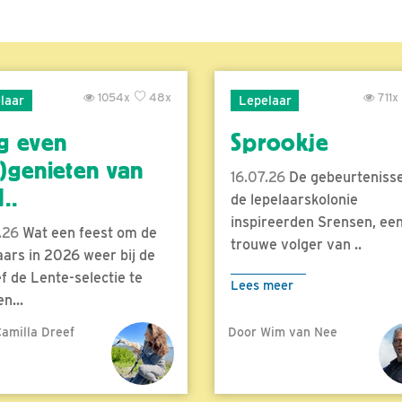
1054x
48x
711x
laar
Lepelaar
g even
Sprookje
)genieten van
16.07.26
De gebeurtenisse
..
de lepelaarskolonie
inspireerden Srensen, ee
.26
Wat een feest om de
trouwe volger van ..
aars in 2026 weer bij de
f de Lente-selectie te
Lees meer
n...
amilla Dreef
Door Wim van Nee
meer