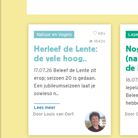
68x
Natuur en Vogels
Lepe
1840x
Herleef de Lente:
No
de vele hoog..
(na
de l
17.07.26
Beleef de Lente zit
erop; seizoen 20 is gedaan.
16.07
Een jubileumseizoen laat je
lepel
sowieso n..
Belee
hebbe
Lees meer
Door Louis van Oort
Door C
Lees 