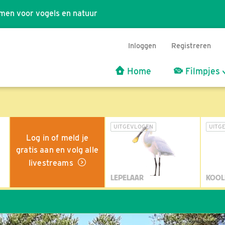
men voor vogels en natuur
Inloggen
Registreren
Home
Filmpjes
UITGEVLOGEN
UITG
Log in of meld je
gratis aan en volg alle
livestreams
LEPELAAR
KOOL