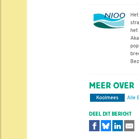
Het
str
het
Aka
pop
bre
Bez
MEER OVER
Koolmees
Alle 
DEEL DIT BERICHT