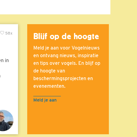
58x
Blijf op de hoogte
Meld je aan voor Vogelnieuws
en ontvang nieuws, inspiratie
n in
en tips over vogels. En blijf op
de hoogte van
n
beschermingsprojecten en
evenementen.
Meld je aan