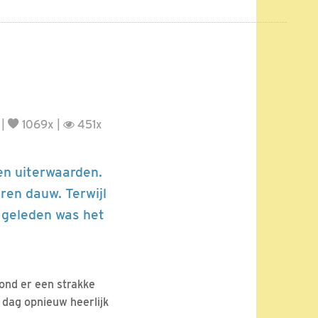
|
1069x |
451x
en uiterwaarden.
ren dauw. Terwijl
r geleden was het
ond er een strakke
dag opnieuw heerlijk