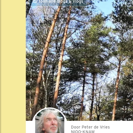
Toon alle blogs & vlogs
Door Peter de Vries
NIOO-KNAW