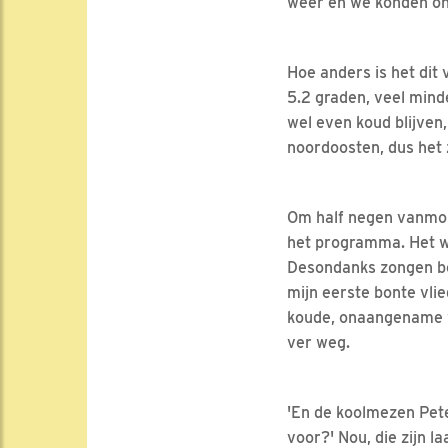
weer en we konden onz
Hoe anders is het dit 
5.2 graden, veel mind
wel even koud blijven
noordoosten, dus het 
Om half negen vanmorg
het programma. Het w
Desondanks zongen bo
mijn eerste bonte vli
koude, onaangename wi
ver weg.
'En de koolmezen Peter
voor?' Nou, die zijn l