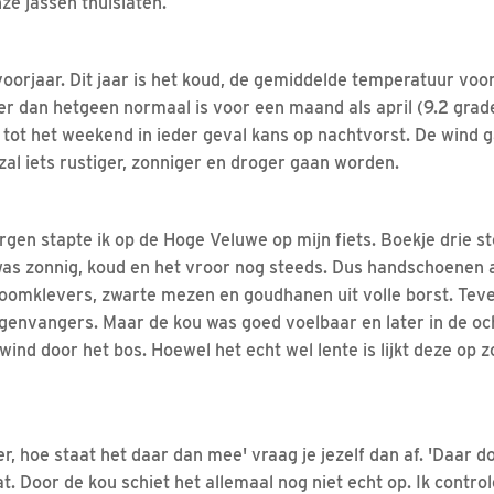
e jassen thuislaten.
voorjaar. Dit jaar is het koud, de gemiddelde temperatuur voo
er dan hetgeen normaal is voor een maand als april (9.2 grad
, tot het weekend in ieder geval kans op nachtvorst. De wind 
zal iets rustiger, zonniger en droger gaan worden.
en stapte ik op de Hoge Veluwe op mijn fiets. Boekje drie s
as zonnig, koud en het vroor nog steeds. Dus handschoenen 
omklevers, zwarte mezen en goudhanen uit volle borst. Teve
egenvangers. Maar de kou was goed voelbaar en later in de o
nd door het bos. Hoewel het echt wel lente is lijkt deze op 
, hoe staat het daar dan mee' vraag je jezelf dan af. 'Daar do
aat. Door de kou schiet het allemaal nog niet echt op. Ik cont