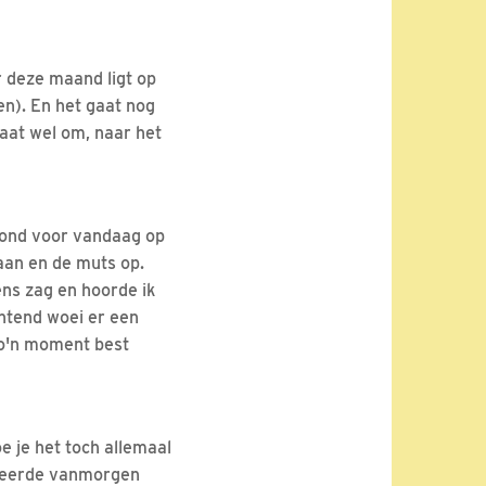
r deze maand ligt op
en). En het gaat nog
gaat wel om, naar het
tond voor vandaag op
aan en de muts op.
ns zag en hoorde ik
chtend woei er een
zo'n moment best
e je het toch allemaal
roleerde vanmorgen