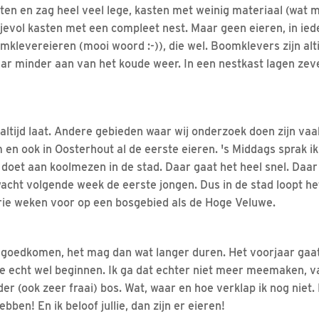
en en zag heel veel lege, kasten met weinig materiaal (wat
jevol kasten met een compleet nest. Maar geen eieren, in ied
klevereieren (mooi woord :-)), die wel. Boomklevers zijn al
baar minder aan van het koude weer. In een nestkast lagen zev
ltijd laat. Andere gebieden waar wij onderzoek doen zijn vaak 
 en ook in Oosterhout al de eerste eieren. 's Middags sprak ik
 doet aan koolmezen in de stad. Daar gaat het heel snel. Daar
cht volgende week de eerste jongen. Dus in de stad loopt he
rie weken voor op een bosgebied als de Hoge Veluwe.
k goedkomen, het mag dan wat langer duren. Het voorjaar ga
e echt wel beginnen. Ik ga dat echter niet meer meemaken, 
er (ook zeer fraai) bos. Wat, waar en hoe verklap ik nog niet. 
ben! En ik beloof jullie, dan zijn er eieren!