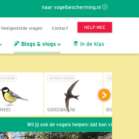
naar vogelbescherming.nl
HELP MEE
Veelgestelde vragen
Contact
Blogs & vlogs
In de klas
EVLOGEN
UITGEVLOGEN
UITGEVLOGEN
MEES
GIERZWALUW
BOSUIL
Wil jij ook de vogels helpen: dat kan via de link!
*
Sei