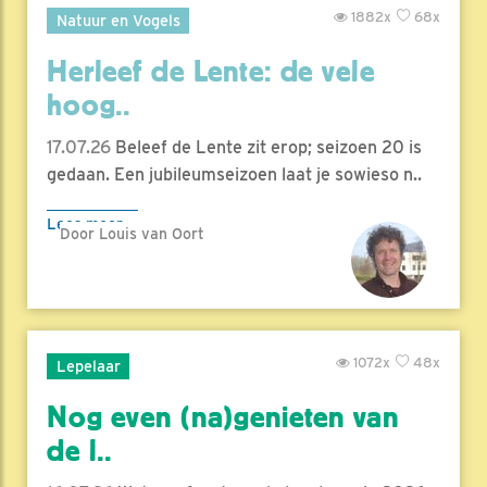
1882x
68x
Natuur en Vogels
Herleef de Lente: de vele
hoog..
17.07.26
Beleef de Lente zit erop; seizoen 20 is
gedaan. Een jubileumseizoen laat je sowieso n..
Lees meer
Door Louis van Oort
1072x
48x
Lepelaar
Nog even (na)genieten van
de l..