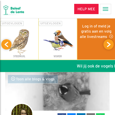
HELP MEE
Men
UITGEVLOGEN
UITGEVLOGEN
Log in of meld je
gratis aan en volg
alle livestreams
STEENUIL
VIJVER
Wil jij ook de vogels h
Toon alle blogs & vlogs