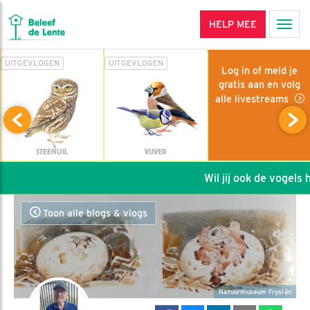
HELP MEE
Men
UITGEVLOGEN
UITGEVLOGEN
Log in of meld je
gratis aan en volg
alle livestreams
STEENUIL
VIJVER
Wil jij ook de vogels he
Toon alle blogs & vlogs
Natuurmuseum Fryslân