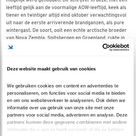
leeftijd gelijk aan de voormalige AOW-leeftijd, keek als
tiener en twintiger altijd eind oktober verwachtingsvol
uit naar de eerste arriverende brandganzen, als pure
wintergast. De soort, ooit een echte arctische broeder
van Nova Zembla, Spitsbergen en Groenland, rukte in
de zeventiger en tachtiger jaren heel geleidelijk via de
eilanden in de Oostzee op naar West-Europa en is daar
nu als broedvogel niet meer weg te denken.
Deze website maakt gebruik van cookies
Kenmerken van het ooit uitsluitend in arctische streken
broeden zijn daarmee niet zomaar verdwenen, het nest
We gebruiken cookies om content en advertenties te 
ligt nog steeds vol dons als bescherming tegen koude
personaliseren, om functies voor social media te bieden 
polaire omstandigheden. Bovendien gaan ze ook
en om ons websiteverkeer te analyseren. Ook delen we 
behoorlijk later broeden dan de grauwe gans, hoewel de
informatie over uw gebruik van onze site met onze 
aanvang van het broeden geleidelijk naar voren lijkt te
partners voor social media, adverteren en analyse. Deze 
schuiven.
partners kunnen deze gegevens combineren met andere 
Net als de grote sterns hebben ze wel een ander risico:
informatie die u aan ze heeft verstrekt of die ze hebben 
niet de koude, maar hoog water. Met datzelfde hoog