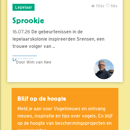
703x
58x
Lepelaar
Sprookje
16.07.26
De gebeurtenissen in de
lepelaarskolonie inspireerden Srensen, een
trouwe volger van ..
Lees meer
Door Wim van Nee
Blijf op de hoogte
Meld je aan voor Vogelnieuws en ontvang
nieuws, inspiratie en tips over vogels. En blijf
op de hoogte van beschermingsprojecten en