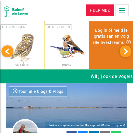
HELP MEE
Men
UITGEVLOGEN
UITGEVLOGEN
Log in of meld je
gratis aan en volg
alle livestreams
STEENUIL
VIJVER
Wil jij ook de vogels 
Toon alle blogs & vlogs
Bliek als vogeleiland in het Haringvliet (@ Gert Huijzers)