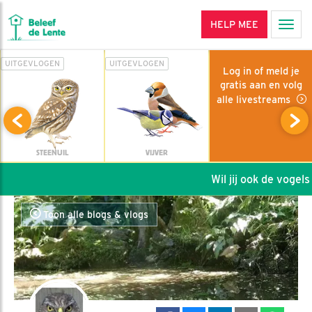
HELP MEE
Men
UITGEVLOGEN
UITGEVLOGEN
Log in of meld je
gratis aan en volg
alle livestreams
STEENUIL
VIJVER
Wil jij ook de vogels h
Toon alle blogs & vlogs