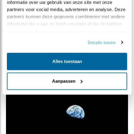
informatie over uw gebruik van onze site met onze 
maar ik denk wel dat het goed is als we ons bewust zijn
partners voor social media, adverteren en analyse. Deze 
van wat er speelt.
partners kunnen deze gegevens combineren met andere 
Als u dat allang wist, dan dank ik u dat u niet op
informatie die u aan ze heeft verstrekt of die ze hebben 
zaterdagochtend de auto schoonwast met stromend
verzameld op basis van uw gebruik van hun services.
water uit de tuinslang… bijvoorbeeld. ;o)
Details tonen
Alles toestaan
Aanpassen