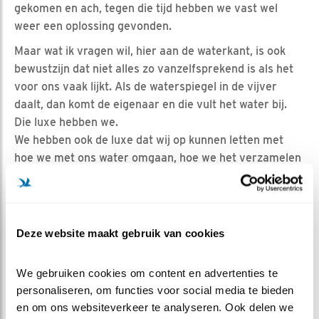
gekomen en ach, tegen die tijd hebben we vast wel
weer een oplossing gevonden.
Maar wat ik vragen wil, hier aan de waterkant, is ook
bewustzijn dat niet alles zo vanzelfsprekend is als het
voor ons vaak lijkt. Als de waterspiegel in de vijver
daalt, dan komt de eigenaar en die vult het water bij.
Die luxe hebben we.
We hebben ook de luxe dat wij op kunnen letten met
hoe we met ons water omgaan, hoe we het verzamelen
en gebruiken voor alledaagse dingen.
Als er geen water ís, dan heb je die keuze niet.
Deze website maakt gebruik van cookies
NB
Ik heb voor dit blogje gezocht op o.a. trefwoorden
waterschaarste, gevolgen zoetwatertekort, stuwmeren,
We gebruiken cookies om content en advertenties te 
dammen, droogte, burgeroorlog en
personaliseren, om functies voor social media te bieden 
vluchtelingenstromen. Ik ben er enorm van
en om ons websiteverkeer te analyseren. Ook delen we 
geschrokken en ik wil hier niet de prediker uithangen,