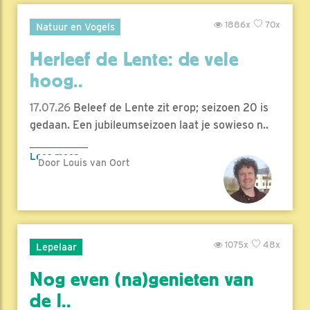
1886x
70x
Natuur en Vogels
Herleef de Lente: de vele
hoog..
17.07.26
Beleef de Lente zit erop; seizoen 20 is
gedaan. Een jubileumseizoen laat je sowieso n..
Lees meer
Door Louis van Oort
1075x
48x
Lepelaar
Nog even (na)genieten van
de l..