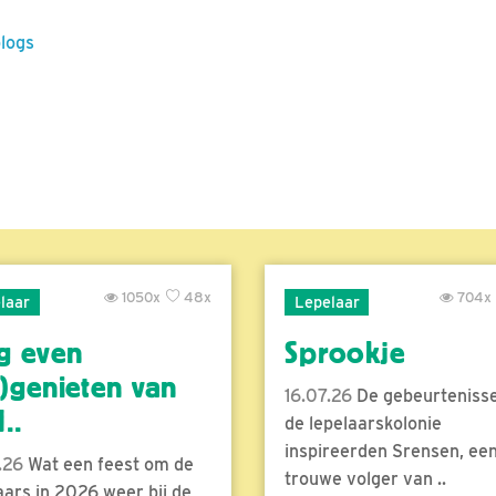
blogs
1050x
48x
704x
laar
Lepelaar
g even
Sprookje
)genieten van
16.07.26
De gebeurtenisse
..
de lepelaarskolonie
inspireerden Srensen, ee
.26
Wat een feest om de
trouwe volger van ..
aars in 2026 weer bij de