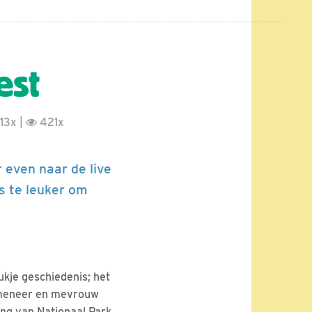
est
13x |
421x
r even naar de live
es te leuker om
tukje geschiedenis; het
n meneer en mevrouw
ing van Nationaal Park