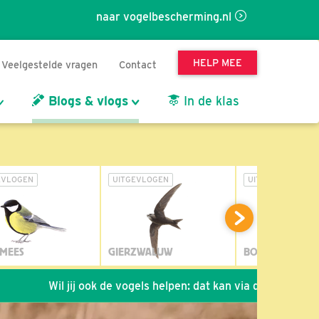
naar vogelbescherming.nl
HELP MEE
Veelgestelde vragen
Contact
Blogs & vlogs
In de klas
EVLOGEN
UITGEVLOGEN
UITGEVLOGEN
MEES
GIERZWALUW
BOSUIL
Wil jij ook de vogels helpen: dat kan via de link!
*
Seizoe