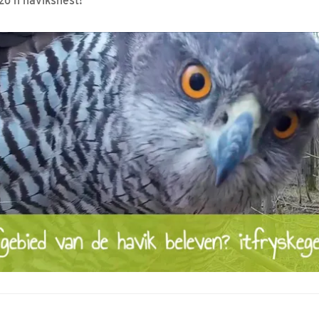
zo’n haviksnest!