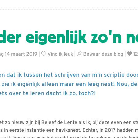
er eigenlijk zo'n n
ag 14 maart 2019 |
Vind ik leuk
|
Bewaar deze blog
|
12
n dat ik tussen het schrijven van m’n scriptie doo
, zie ik eigenlijk alleen maar een leeg nest! Nou, d
ets over te leren dacht ik zo, toch?!
 zo nieuw zijn bij Beleef de Lente als ik, bij deze even een s
s in eerste instantie een haviksnest. Echter, in 2017 hadde
raakt. Vorig jaar was het wachten op de terugkeer van de kon