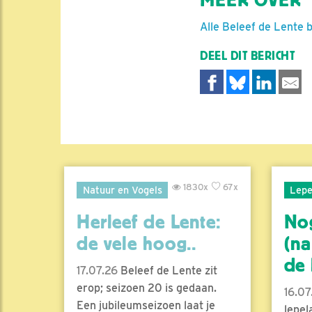
MEER OVER
Alle Beleef de Lente 
DEEL DIT BERICHT
1830x
67x
Natuur en Vogels
Lepe
Herleef de Lente:
No
de vele hoog..
(na
de l
17.07.26
Beleef de Lente zit
erop; seizoen 20 is gedaan.
16.07
Een jubileumseizoen laat je
lepel