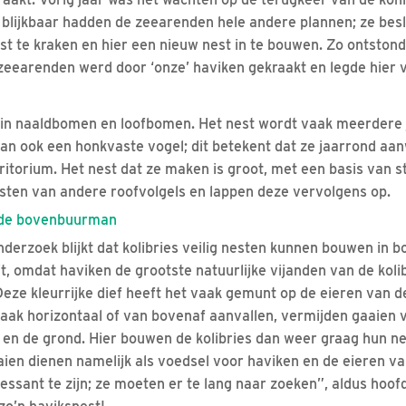
 blijkbaar hadden de zeearenden hele andere plannen; ze bes
t te kraken en hier een nieuw nest in te bouwen. Zo ontstond
zeearenden werd door ‘onze’ haviken gekraakt en legde hier 
 in naaldbomen en loofbomen. Het nest wordt vaak meerdere 
dan ook een honkvaste vogel; dit betekent dat ze jaarrond aanw
itorium. Het nest dat ze maken is groot, met een basis van s
sten van andere roofvolgels en lappen deze vervolgens op.
nde bovenbuurman
derzoek blijkt dat kolibries veilig nesten kunnen bouwen in
it, omdat haviken de grootste natuurlijke vijanden van de kol
Deze kleurrijke dief heeft het vaak gemunt op de eieren van d
aak horizontaal of van bovenaf aanvallen, vermijden gaaien 
 en de grond. Hier bouwen de kolibries dan weer graag hun ne
en dienen namelijk als voedsel voor haviken en de eieren van 
essant te zijn; ze moeten er te lang naar zoeken”, aldus hoo