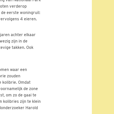
loten verderop
 de eerste woningruil:
vervolgens 4 eieren.
jaren achter elkaar
ezig zijn in de
tevige takken. Ook
 bomen waar een
ibrie zouden
e kolibrie. Omdat
voornamelijk de zone
st, om zo de gaai te
kolibries zijn te klein
fdonderzoeker Harold