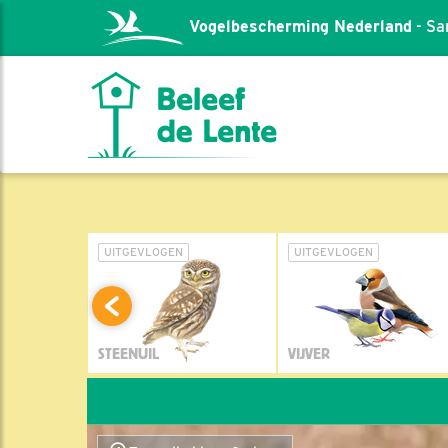
Vogelbescherming Nederland
- Sa
L
UITGEVLOGEN
UITGEVLOGEN
STEENUIL
VIJVER