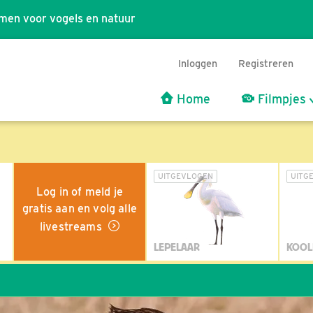
men voor vogels en natuur
Inloggen
Registreren
Home
Filmpjes
UITGEVLOGEN
UITG
Log in of meld je
gratis aan en volg alle
livestreams
LEPELAAR
KOOL