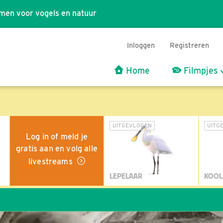
men voor vogels en natuur
Inloggen
Registreren
Home
Filmpjes
UITGEVLOGEN
UITG
Log in of meld je
gratis aan en volg alle
livestreams
LEPELAAR
KOOL