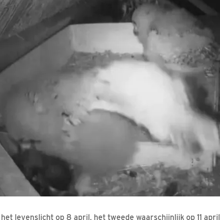
het levenslicht op 8 april, het tweede waarschijnlijk op 11 apri