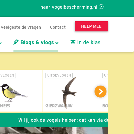
naar vogelbescherming.nl
HELP MEE
Veelgestelde vragen
Contact
Blogs & vlogs
In de klas
EVLOGEN
UITGEVLOGEN
UITGEVLOGEN
MEES
GIERZWALUW
BOSUIL
Wil jij ook de vogels helpen: dat kan via de link!
*
Seizo