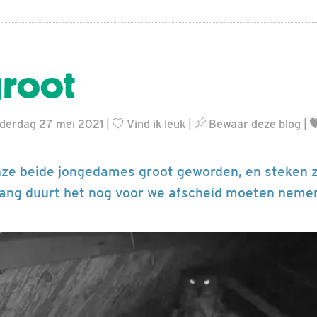
groot
nderdag 27 mei 2021 |
Vind ik leuk
|
Bewaar deze blog
|
onze beide jongedames groot geworden, en steken z
lang duurt het nog voor we afscheid moeten neme