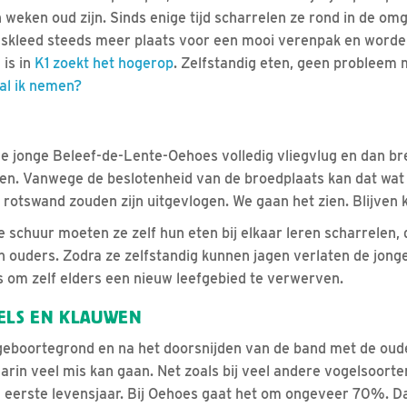
 weken oud zijn. Sinds enige tijd scharrelen ze rond in de om
nskleed steeds meer plaats voor een mooi verenpak en worde
 is in
K1 zoekt het hogerop
. Zelfstandig eten, geen probleem 
al ik nemen?
de jonge Beleef-de-Lente-Oehoes volledig vliegvlug en dan bre
en. Vanwege de beslotenheid van de broedplaats kan dat wat
rotswand zouden zijn uitgevlogen. We gaan het zien. Blijven k
 schuur moeten ze zelf hun eten bij elkaar leren scharrelen, d
 ouders. Zodra ze zelfstandig kunnen jagen verlaten de jong
 om zelf elders een nieuw leefgebied te verwerven.
ELS EN KLAUWEN
eboortegrond en na het doorsnijden van de band met de oud
arin veel mis kan gaan. Net zoals bij veel andere vogelsoorte
eerste levensjaar. Bij Oehoes gaat het om ongeveer 70%. Da