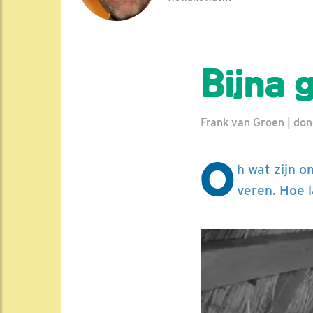
Bijna 
Frank van Groen | do
O
h wat zijn 
veren. Hoe 