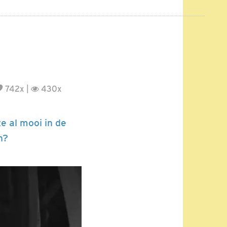
742x |
430x
e al mooi in de
n?