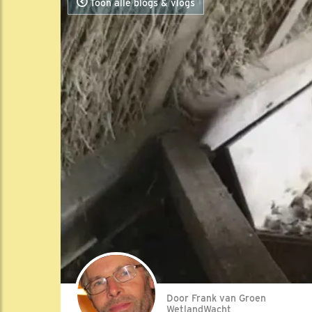
Toon alle blogs & vlogs
Door Frank van Groen
WetlandWacht