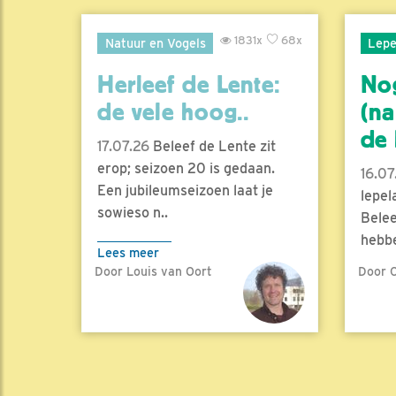
1831x
68x
Natuur en Vogels
Lepe
Herleef de Lente:
No
de vele hoog..
(na
de l
17.07.26
Beleef de Lente zit
erop; seizoen 20 is gedaan.
16.07
Een jubileumseizoen laat je
lepel
sowieso n..
Belee
hebbe
Lees meer
Door Louis van Oort
Door C
Lees 