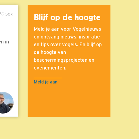
58x
Blijf op de hoogte
Meld je aan voor Vogelnieuws
en ontvang nieuws, inspiratie
n in
en tips over vogels. En blijf op
de hoogte van
n
beschermingsprojecten en
evenementen.
Meld je aan