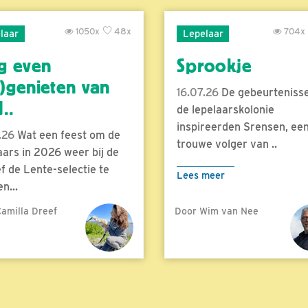
1050x
48x
704x
laar
Lepelaar
g even
Sprookje
)genieten van
16.07.26
De gebeurtenisse
..
de lepelaarskolonie
inspireerden Srensen, ee
.26
Wat een feest om de
trouwe volger van ..
aars in 2026 weer bij de
f de Lente-selectie te
Lees meer
n...
amilla Dreef
Door Wim van Nee
meer