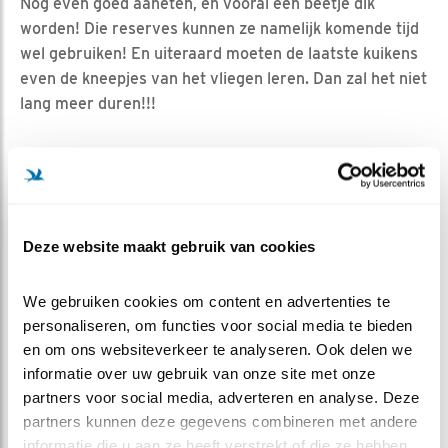
Nog even goed aaneten, en vooral een beetje dik
worden! Die reserves kunnen ze namelijk komende tijd
wel gebruiken! En uiteraard moeten de laatste kuikens
even de kneepjes van het vliegen leren. Dan zal het niet
lang meer duren!!!
Deze website maakt gebruik van cookies
We gebruiken cookies om content en advertenties te 
personaliseren, om functies voor social media te bieden 
en om ons websiteverkeer te analyseren. Ook delen we 
informatie over uw gebruik van onze site met onze 
partners voor social media, adverteren en analyse. Deze 
partners kunnen deze gegevens combineren met andere 
Kevin T. Karlson
informatie die u aan ze heeft verstrekt of die ze hebben 