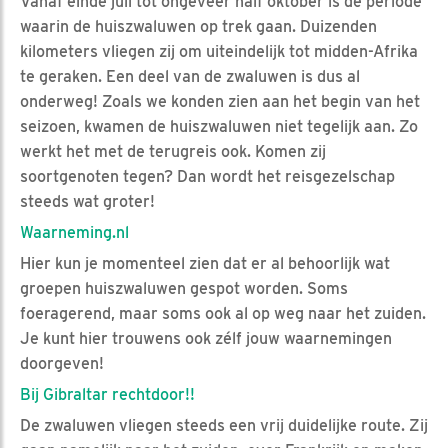
Vanaf einde juli tot ongeveer half oktober is de periode
waarin de huiszwaluwen op trek gaan. Duizenden
kilometers vliegen zij om uiteindelijk tot midden-Afrika
te geraken. Een deel van de zwaluwen is dus al
onderweg! Zoals we konden zien aan het begin van het
seizoen, kwamen de huiszwaluwen niet tegelijk aan. Zo
werkt het met de terugreis ook. Komen zij
soortgenoten tegen? Dan wordt het reisgezelschap
steeds wat groter!
Waarneming.nl
Hier kun je momenteel zien dat er al behoorlijk wat
groepen huiszwaluwen gespot worden. Soms
foeragerend, maar soms ook al op weg naar het zuiden.
Je kunt hier trouwens ook zélf jouw waarnemingen
doorgeven!
Bij Gibraltar rechtdoor!!
De zwaluwen vliegen steeds een vrij duidelijke route. Zij