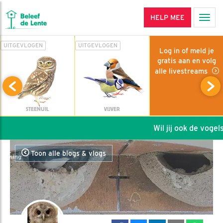
HELP MEE
Men
UITGEVLOGEN
UITGEVLOGEN
Log in of meld je
gratis aan en volg
alle livestreams
STEENUIL
VIJVER
Wil jij ook de vogels 
Toon alle blogs & vlogs