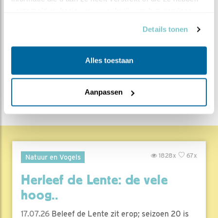
verzameld op basis van uw gebruik van hun services.
MEER OVER
Vind ik leuk
Details tonen
Bewaar deze blog
Huiszwaluw
Alle Beleef de
Alles toestaan
Lente blogs
DEEL DIT BERICHT
Aanpassen
1828x
67x
Natuur en Vogels
Herleef de Lente: de vele
hoog..
17.07.26
Beleef de Lente zit erop; seizoen 20 is