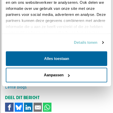
en om ons websiteverkeer te analyseren. Ook delen we 
informatie over uw gebruik van onze site met onze 
partners voor social media, adverteren en analyse. Deze 
partners kunnen deze gegevens combineren met andere 
informatie die u aan ze heeft verstrekt of die ze hebben 
verzameld op basis van uw gebruik van hun services.
Details tonen
De geïnteresseerde kijker van vanochtend
Alles toestaan
MEER OVER
Vind ik leuk
Bewaar deze blog
Aanpassen
Koolmees
Alle Beleef de
Lente blogs
DEEL DIT BERICHT