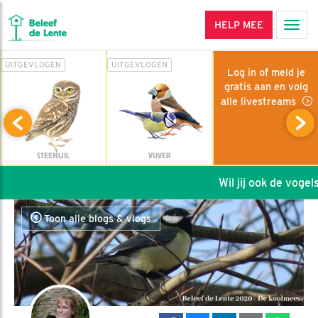
HELP MEE
Men
UITGEVLOGEN
UITGEVLOGEN
Log in of meld je
gratis aan en volg
alle livestreams
STEENUIL
VIJVER
Wil jij ook de vogels 
Toon alle blogs & vlogs