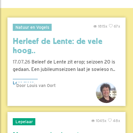
1815x
67x
Natuur en Vogels
Herleef de Lente: de vele
hoog..
17.07.26
Beleef de Lente zit erop; seizoen 20 is
gedaan. Een jubileumseizoen laat je sowieso n..
Lees meer
Door Louis van Oort
1045x
48x
Lepelaar