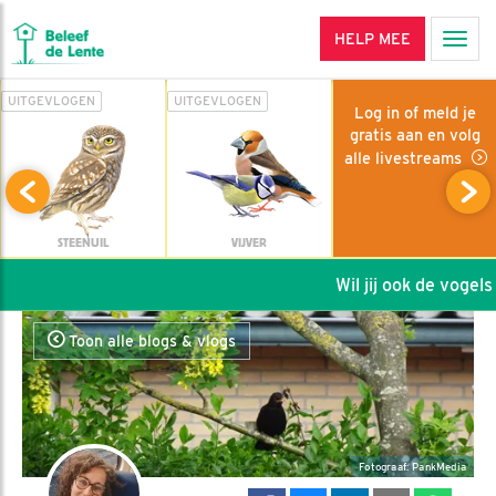
HELP MEE
Men
UITGEVLOGEN
UITGEVLOGEN
Log in of meld je
gratis aan en volg
alle livestreams
STEENUIL
VIJVER
Wil jij ook de vogels 
Toon alle blogs & vlogs
Fotograaf: PankMedia