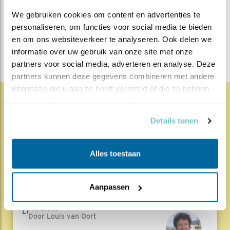
We gebruiken cookies om content en advertenties te 
blogs
personaliseren, om functies voor social media te bieden 
DEEL DIT BERICHT
en om ons websiteverkeer te analyseren. Ook delen we 
informatie over uw gebruik van onze site met onze 
partners voor social media, adverteren en analyse. Deze 
partners kunnen deze gegevens combineren met andere 
informatie die u aan ze heeft verstrekt of die ze hebben 
verzameld op basis van uw gebruik van hun services.
1829x
67x
Natuur en Vogels
Details tonen
Herleef de Lente: de vele
hoog..
Alles toestaan
17.07.26
Beleef de Lente zit erop; seizoen 20 is
Aanpassen
gedaan. Een jubileumseizoen laat je sowieso n..
Lees meer
Door Louis van Oort