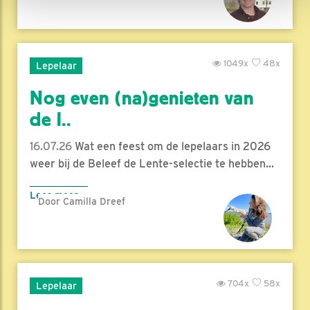
1049x
48x
Lepelaar
Nog even (na)genieten van
de l..
16.07.26
Wat een feest om de lepelaars in 2026
weer bij de Beleef de Lente-selectie te hebben...
Lees meer
Door Camilla Dreef
704x
58x
Lepelaar