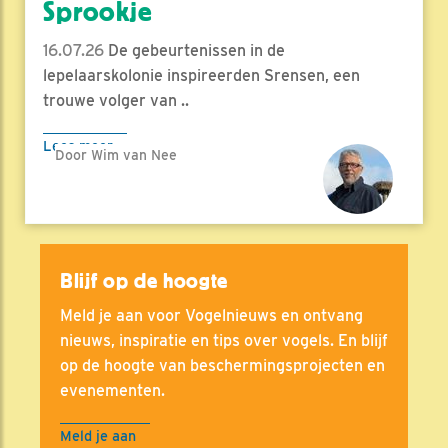
Sprookje
16.07.26
De gebeurtenissen in de
lepelaarskolonie inspireerden Srensen, een
trouwe volger van ..
Lees meer
Door Wim van Nee
Blijf op de hoogte
Meld je aan voor Vogelnieuws en ontvang
nieuws, inspiratie en tips over vogels. En blijf
op de hoogte van beschermingsprojecten en
evenementen.
Meld je aan